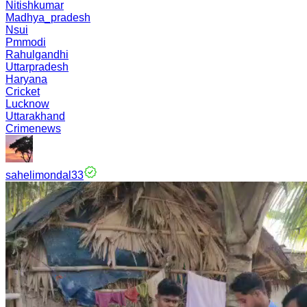
Nitishkumar
Madhya_pradesh
Nsui
Pmmodi
Rahulgandhi
Uttarpradesh
Haryana
Cricket
Lucknow
Uttarakhand
Crimenews
sahelimondal33