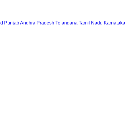
nd
Punjab
Andhra Pradesh
Telangana
Tamil Nadu
Karnataka