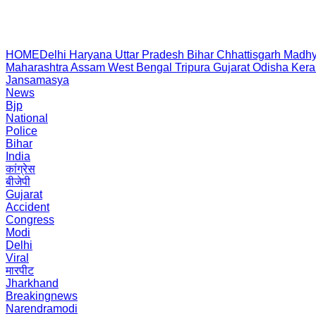
HOME
Delhi
Haryana
Uttar Pradesh
Bihar
Chhattisgarh
Madhy
Maharashtra
Assam
West Bengal
Tripura
Gujarat
Odisha
Kera
Jansamasya
News
Bjp
National
Police
Bihar
India
कांग्रेस
बीजेपी
Gujarat
Accident
Congress
Modi
Delhi
Viral
मारपीट
Jharkhand
Breakingnews
Narendramodi