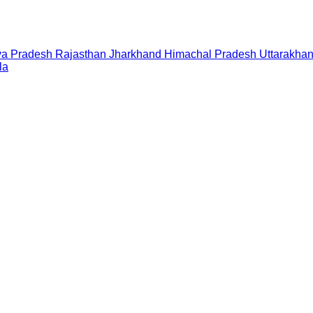
a Pradesh
Rajasthan
Jharkhand
Himachal Pradesh
Uttarakha
la