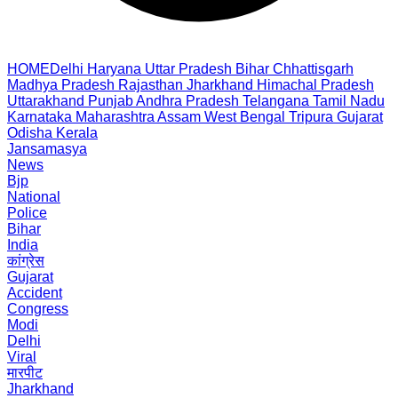
HOME
Delhi
Haryana
Uttar Pradesh
Bihar
Chhattisgarh
Madhya Pradesh
Rajasthan
Jharkhand
Himachal Pradesh
Uttarakhand
Punjab
Andhra Pradesh
Telangana
Tamil Nadu
Karnataka
Maharashtra
Assam
West Bengal
Tripura
Gujarat
Odisha
Kerala
Jansamasya
News
Bjp
National
Police
Bihar
India
कांग्रेस
Gujarat
Accident
Congress
Modi
Delhi
Viral
मारपीट
Jharkhand