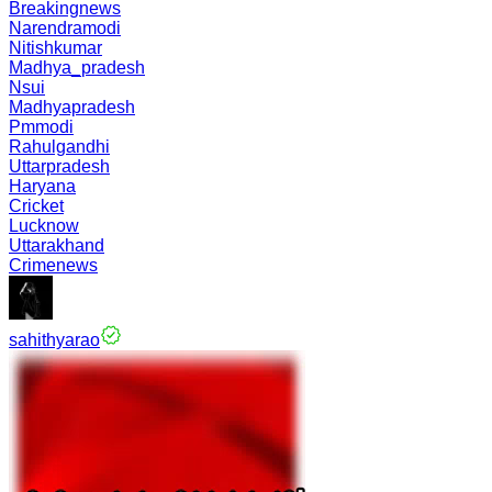
Breakingnews
Narendramodi
Nitishkumar
Madhya_pradesh
Nsui
Madhyapradesh
Pmmodi
Rahulgandhi
Uttarpradesh
Haryana
Cricket
Lucknow
Uttarakhand
Crimenews
sahithyarao