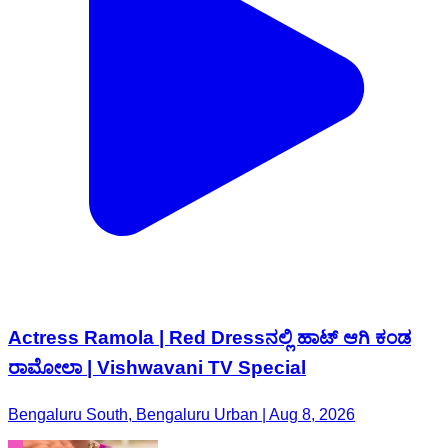
Actress Ramola | Red Dressನಲ್ಲಿ ಹಾಟ್ ಆಗಿ ಕಂಡ
ರಾಮೋಲಾ | Vishwavani TV Special
Bengaluru South, Bengaluru Urban | Aug 8, 2026