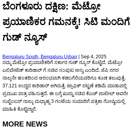
ಬೆಂಗಳೂರು ದಕ್ಷಿಣ: ಮೆಟ್ರೋ
ಪ್ರಯಾಣಿಕರ ಗಮನಕ್ಕೆ! ಸಿಟಿ ಮಂದಿಗೆ
ಗುಡ್ ನ್ಯೂಸ್
Bengaluru South, Bengaluru Urban
|
Sep 4, 2025
ನಮ್ಮ ಮೆಟ್ರೋ ಪ್ರಯಾಣಿಕರಿಗೆ ಸರ್ಕಾರ ಗುಡ್ ನ್ಯೂಸ್ ಕೊಟ್ಟಿದೆ. ಮೆಟ್ರೋ
ಎಲಿವೇಟೆಡ್ ಕಾರಿಡಾರ್ ಗೆ ಸಚಿವ ಸಂಪುಟ ಅಸ್ತು ಎಂದಿದೆ. ಜೆಪಿ ನಗರ
ನಾಲ್ಕನೇ ಹಂತದಿಂದ ಆರಂಭವಾಗಿ ಕಡಬಗೆರೆಯವರಿಗೂ ಕೂಡ ತಲುಪುತ್ತೆ.
37.121 ಉದ್ದದ ಕಾರಿಡಾರ್ ಆಗಿರುತ್ತೆ. ಟ್ರಾಫಿಕ್ ದಟ್ಟಣೆ ಕಡಿಮೆ ಮಾಡುವಲ್ಲಿ
ಪ್ರಮುಖ ಪಾತ್ರ ವಹಿಸುತ್ತದೆ. ಈ ಬಗ್ಗೆ ಖುದ್ದು ಸಚಿವ ಕೆಎಚ್ ಪಾಟೀಲ್ ಅವರೇ
ಸುಪ್ಟೆಂಬರ್ ನಾಲ್ಕು ಮಧ್ಯಾಹ್ನ 3 ಗಂಟೆಯ ಸುಮಾರಿಗೆ ಪತ್ರಿಕಾ ಗೋಷ್ಠಿಯಲ್ಲಿ
ಮಾಹಿತಿ ಕೊಟ್ಟಿದ್ದಾರೆ.
MORE NEWS