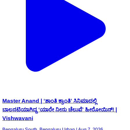
Master Anand | ʻಶಾಂತಿ ಕ್ರಾಂತಿʼ ಸಿನಿಮಾದಲ್ಲಿ
ಬಾಲನಟಿಯಾಗಿದ್ದ ʻಯಾರೇ ನೀನು ಚೆಲುವೆʼ ಹೀರೋಯಿನ್‌! |
Vishwavani
Bengaluru South, Bengaluru Urban | Aug 7, 2026