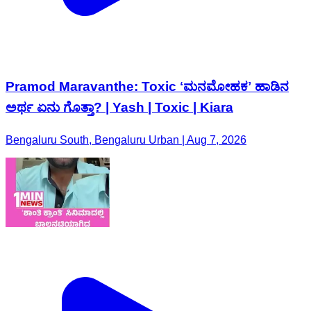
Pramod Maravanthe: Toxic ʻಮನಮೋಹಕʼ ಹಾಡಿನ
ಅರ್ಥ ಏನು ಗೊತ್ತಾ? | Yash | Toxic | Kiara
Bengaluru South, Bengaluru Urban | Aug 7, 2026