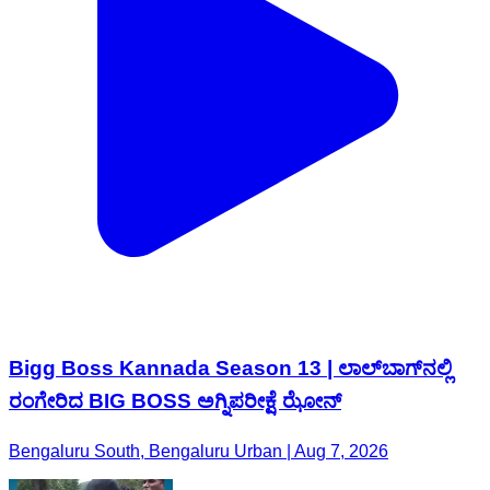
Bigg Boss Kannada Season 13 | ಲಾಲ್‌ಬಾಗ್‌ನಲ್ಲಿ
ರಂಗೇರಿದ BIG BOSS ಅಗ್ನಿಪರೀಕ್ಷೆ ಝೋನ್‌
Bengaluru South, Bengaluru Urban | Aug 7, 2026