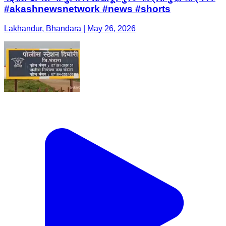
#akashnewsnetwork #news #shorts
Lakhandur, Bhandara | May 26, 2026