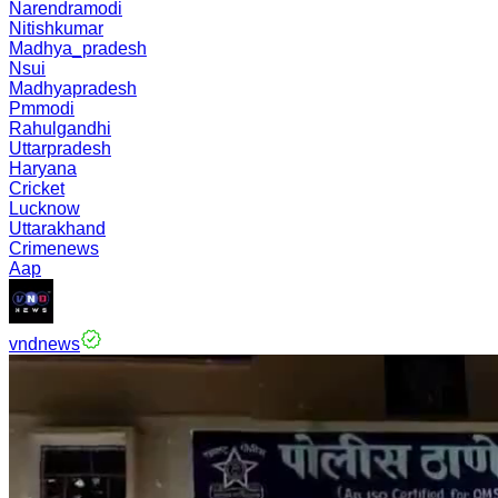
Narendramodi
Nitishkumar
Madhya_pradesh
Nsui
Madhyapradesh
Pmmodi
Rahulgandhi
Uttarpradesh
Haryana
Cricket
Lucknow
Uttarakhand
Crimenews
Aap
vndnews