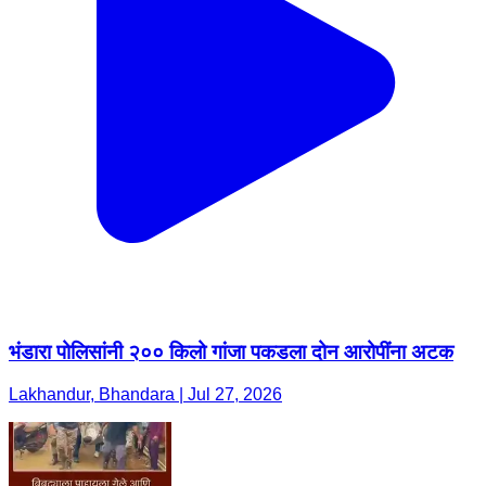
भंडारा पोलिसांनी २०० किलो गांजा पकडला दोन आरोपींना अटक
Lakhandur, Bhandara | Jul 27, 2026