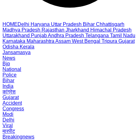
HOME
Delhi
Haryana
Uttar Pradesh
Bihar
Chhattisgarh
Madhya Pradesh
Rajasthan
Jharkhand
Himachal Pradesh
Uttarakhand
Punjab
Andhra Pradesh
Telangana
Tamil Nadu
Karnataka
Maharashtra
Assam
West Bengal
Tripura
Gujarat
Odisha
Kerala
Jansamasya
News
Bjp
National
Police
Bihar
India
कांग्रेस
Gujarat
Accident
Congress
Modi
Delhi
Viral
मारपीट
Breakingnews