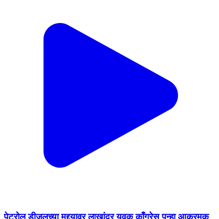
पेट्रोल डीजलच्या मुद्द्यावर लाखांदूर युवक काँग्रेस पुन्हा आक्रमक