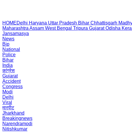
HOME
Delhi
Haryana
Uttar Pradesh
Bihar
Chhattisgarh
Madhy
Maharashtra
Assam
West Bengal
Tripura
Gujarat
Odisha
Kera
Jansamasya
News
Bjp
National
Police
Bihar
India
कांग्रेस
Gujarat
Accident
Congress
Modi
Delhi
Viral
मारपीट
Jharkhand
Breakingnews
Narendramodi
Nitishkumar