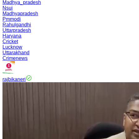
Madhya_pradesh
Nsui
Madhyapradesh
Pmmodi
Rahulgandhi
Uttarpradesh
Haryana
Cricket
Lucknow
Uttarakhand
Crimenews
rajbikaneri