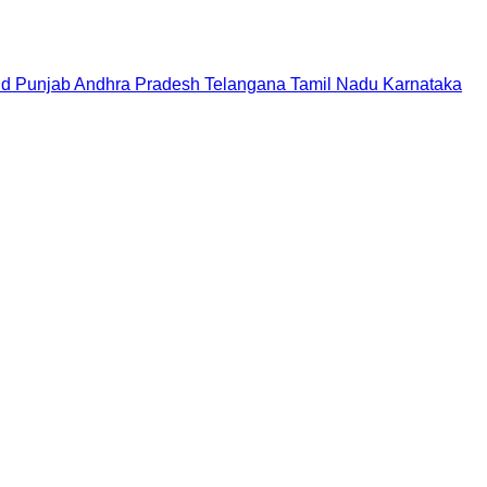
nd
Punjab
Andhra Pradesh
Telangana
Tamil Nadu
Karnataka