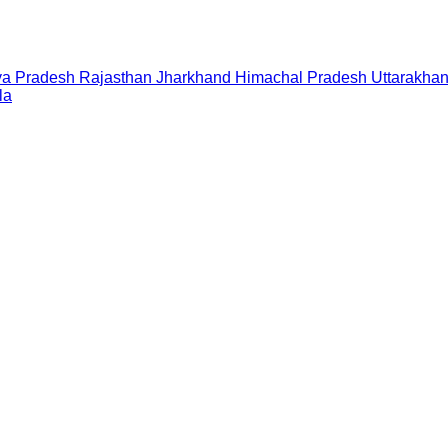
a Pradesh
Rajasthan
Jharkhand
Himachal Pradesh
Uttarakha
la