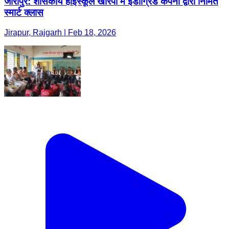
जीरापुर: शासकीय हाईस्कूल खारपा में इंडीग्रिड कंपनी द्वारा निर्मित
स्मार्ट क्लास
Jirapur, Rajgarh | Feb 18, 2026