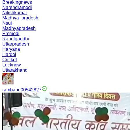
Breakingnews
Narendramodi
Nitishkumar
Madhya_pradesh
Nsui
Madhyapradesh
Pmmodi
Rahulgandhi
Uttarpradesh
Haryana
Hardoi
Cricket
Lucknow
Uttarakhand
rambabu00542827