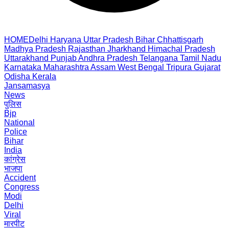
HOME
Delhi
Haryana
Uttar Pradesh
Bihar
Chhattisgarh
Madhya Pradesh
Rajasthan
Jharkhand
Himachal Pradesh
Uttarakhand
Punjab
Andhra Pradesh
Telangana
Tamil Nadu
Karnataka
Maharashtra
Assam
West Bengal
Tripura
Gujarat
Odisha
Kerala
Jansamasya
News
पुलिस
Bjp
National
Police
Bihar
India
कांग्रेस
भाजपा
Accident
Congress
Modi
Delhi
Viral
मारपीट