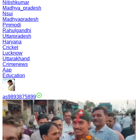
Nitishkumar
Madhya_pradesh
Nsui
Madhyapradesh
Pmmodi
Rahulgandhi
Uttarpradesh
Haryana
Cricket
Lucknow
Uttarakhand
Crimenews
Aap
Education
as9893875899