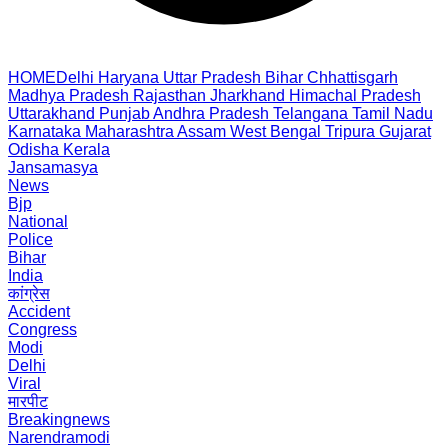
HOME
Delhi
Haryana
Uttar Pradesh
Bihar
Chhattisgarh
Madhya Pradesh
Rajasthan
Jharkhand
Himachal Pradesh
Uttarakhand
Punjab
Andhra Pradesh
Telangana
Tamil Nadu
Karnataka
Maharashtra
Assam
West Bengal
Tripura
Gujarat
Odisha
Kerala
Jansamasya
News
Bjp
National
Police
Bihar
India
कांग्रेस
Accident
Congress
Modi
Delhi
Viral
मारपीट
Breakingnews
Narendramodi