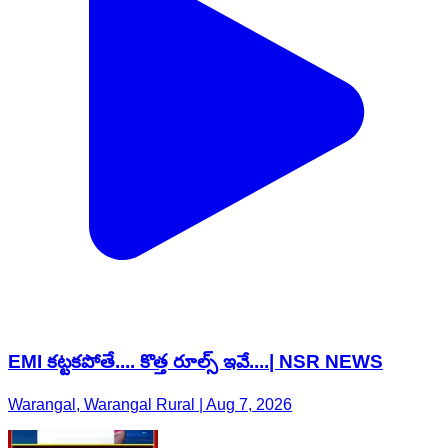
EMI కట్టకపోతే.... కొత్త రూల్స్ ఇవే....| NSR NEWS
Warangal, Warangal Rural | Aug 7, 2026