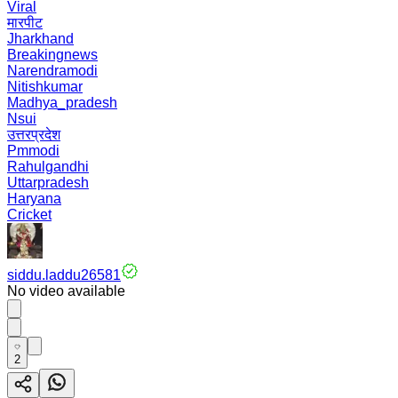
Viral
मारपीट
Jharkhand
Breakingnews
Narendramodi
Nitishkumar
Madhya_pradesh
Nsui
उत्तरप्रदेश
Pmmodi
Rahulgandhi
Uttarpradesh
Haryana
Cricket
siddu.laddu26581
No video available
2