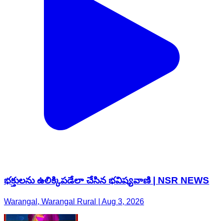
భక్తులను ఉలిక్కిపడేలా చేసిన భవిష్యవాణి | NSR NEWS
Warangal, Warangal Rural | Aug 3, 2026