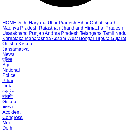
HOME
Delhi
Haryana
Uttar Pradesh
Bihar
Chhattisgarh
Madhya Pradesh
Rajasthan
Jharkhand
Himachal Pradesh
Uttarakhand
Punjab
Andhra Pradesh
Telangana
Tamil Nadu
Karnataka
Maharashtra
Assam
West Bengal
Tripura
Gujarat
Odisha
Kerala
Jansamasya
News
पुलिस
Bjp
National
Police
Bihar
India
कांग्रेस
बीजेपी
Gujarat
भाजपा
Accident
Congress
Modi
Delhi