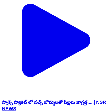
స్నాక్స్ ప్యాకెట్ లో వచ్చే బొమ్మలతో పిల్లలు జాగ్రత్త.....| NSR
NEWS