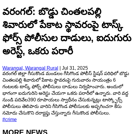
వరంగల్: బొడ్డు చింతలపల్లి
శివారులో పేకాట స్థావరంపై టాస్క్
ఫోర్స్ పోలీసుల దాడులు, ఐదుగురు
అరెస్ట్, ఒకరు పరారీ
Warangal, Warangal Rural
|
Jul 31, 2025
వరంగల్ జిల్లా గీసుకొండ మండలం గీసిగొండ పోలీస్ స్టేషన్ పరిధిలో బొడ్డు
చింతలపల్లి శివారులో పేకాట స్థావరంపై గురువారం సాయంత్రం 6
గంటలకు టాస్క్ ఫోర్స్ పోలీసులు దాడులు నిర్వహించారు. అందులో
భాగంగా ఐదుగురిని అరెస్టు చేయగా ఒకరు పరారీలో ఉన్నారు. వారి వద్ద
నుండి పదివేల390 రూపాయలు స్వాధీనం చేసుకున్నట్లు టాస్క్ఫోర్స్
పోలీసులు తెలిపారు వారిని గీసిగొండ పోలీసులకు అప్పగించగా కేసు
నమోదు చేసుకొని దర్యాప్తు చేస్తున్నారు గీసుకొండ పోలీసులు.
#
crime
MORE NEWS