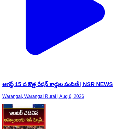
ఆగస్ట్ 15 న కొత్త రేషన్ కార్డుల పంపిణీ | NSR NEWS
Warangal, Warangal Rural | Aug 6, 2026