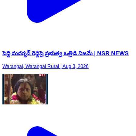
పెద్ది సుదర్శన్ రెడ్డిపై ప్రభుత్వ ఒత్తిడి నిజమే | NSR NEWS
Warangal, Warangal Rural | Aug 3, 2026