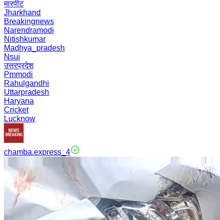
मारपीट
Jharkhand
Breakingnews
Narendramodi
Nitishkumar
Madhya_pradesh
Nsui
उत्तरप्रदेश
Pmmodi
Rahulgandhi
Uttarpradesh
Haryana
Cricket
Lucknow
chamba.express_4