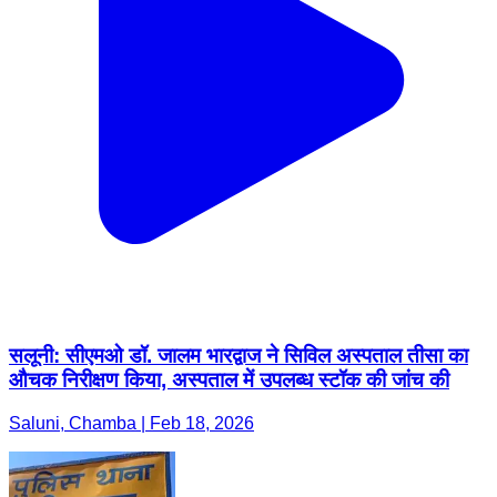
सलूनी: सीएमओ डॉ. जालम भारद्वाज ने सिविल अस्पताल तीसा का
औचक निरीक्षण किया, अस्पताल में उपलब्ध स्टॉक की जांच की
Saluni, Chamba | Feb 18, 2026