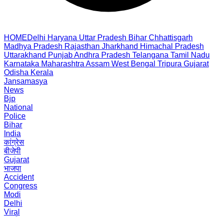
HOME
Delhi
Haryana
Uttar Pradesh
Bihar
Chhattisgarh
Madhya Pradesh
Rajasthan
Jharkhand
Himachal Pradesh
Uttarakhand
Punjab
Andhra Pradesh
Telangana
Tamil Nadu
Karnataka
Maharashtra
Assam
West Bengal
Tripura
Gujarat
Odisha
Kerala
Jansamasya
News
Bjp
National
Police
Bihar
India
कांग्रेस
बीजेपी
Gujarat
भाजपा
Accident
Congress
Modi
Delhi
Viral