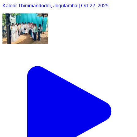
Kaloor Thimmandoddi, Jogulamba | Oct 22, 2025