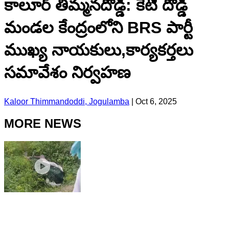
కాలూర్ తిమ్మనదొడ్డి: కేటి దొడ్డి
మండల కేంద్రంలోని BRS పార్టీ
ముఖ్య నాయకులు,కార్యకర్తలు
సమావేశం నిర్వహణ
Kaloor Thimmandoddi, Jogulamba
|
Oct 6, 2025
MORE NEWS