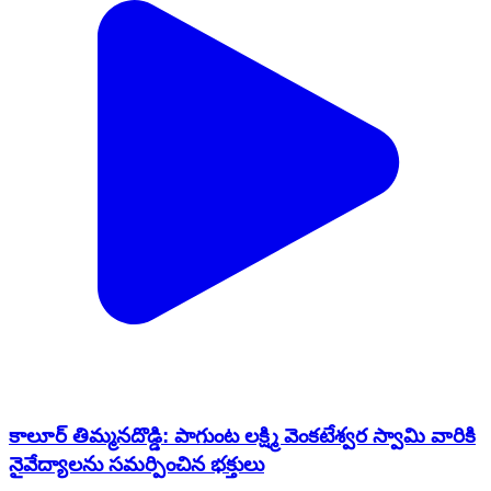
కాలూర్ తిమ్మనదొడ్డి: పాగుంట లక్ష్మి వెంకటేశ్వర స్వామి వారికి
నైవేద్యాలను సమర్పించిన భక్తులు