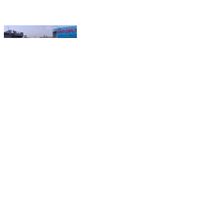
ఈ రోజు SVEEP awareness కార్యక్రమాలలో బాగంగా,
జోగుళాంబ గద్వాల జిల్లా, , KT DODDI మండలం,
మల్లాపూర్ గ్రామం లో ఎంపిడిఓ,PS , వీడియో వాహనం