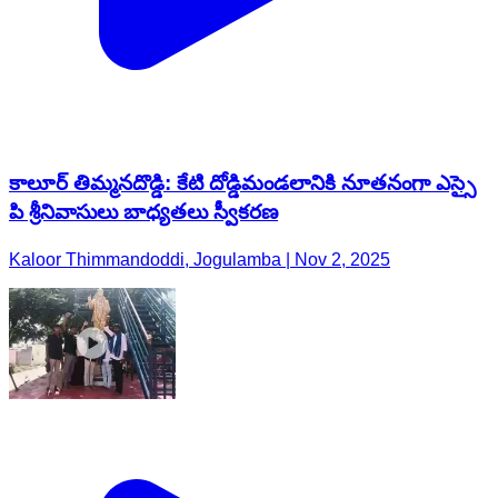
కాలూర్ తిమ్మనదొడ్డి: కేటి దోడ్డిమండలానికి నూతనంగా ఎస్సై
పి శ్రీనివాసులు బాధ్యతలు స్వీకరణ
Kaloor Thimmandoddi, Jogulamba | Nov 2, 2025