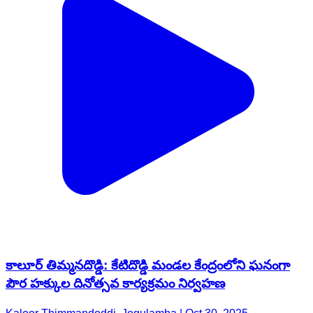
కాలూర్ తిమ్మనదొడ్డి: కేటిదొడ్డి మండల కేంద్రంలోని ఘనంగా
పౌర హక్కుల దినోత్సవ కార్యక్రమం నిర్వహణ