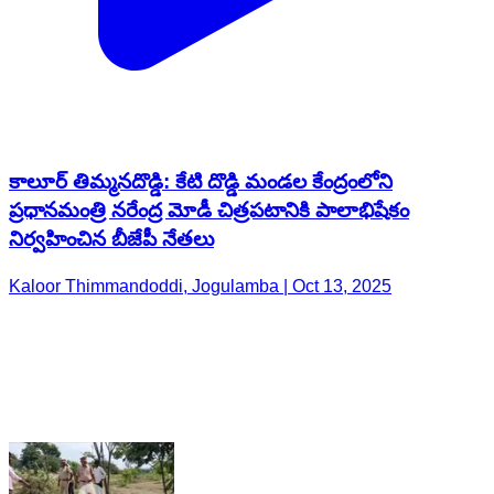
కాలూర్ తిమ్మనదొడ్డి: కేటి దొడ్డి మండల కేంద్రంలోని
ప్రధానమంత్రి నరేంద్ర మోడీ చిత్రపటానికి పాలాభిషేకం
నిర్వహించిన బీజేపీ నేతలు
Kaloor Thimmandoddi, Jogulamba | Oct 13, 2025