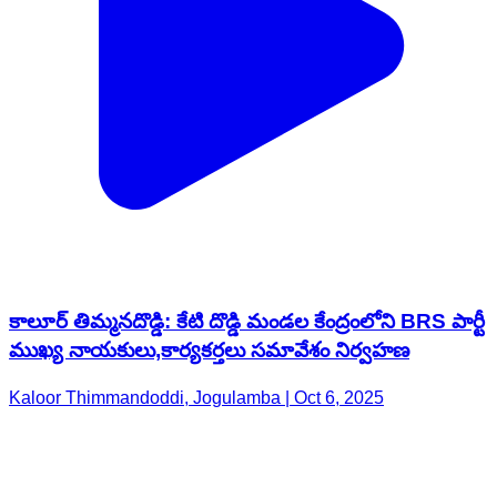
కాలూర్ తిమ్మనదొడ్డి: కేటి దొడ్డి మండల కేంద్రంలోని BRS పార్టీ
ముఖ్య నాయకులు,కార్యకర్తలు సమావేశం నిర్వహణ
Kaloor Thimmandoddi, Jogulamba | Oct 6, 2025