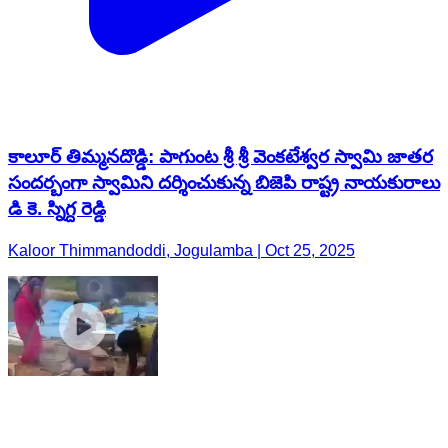
కాలూర్ తిమ్మనదొడ్డి: పాగుంట శ్రీ శ్రీ వెంకటేశ్వర స్వామి జాతర
సందర్బంగా స్వామిని దర్శించుకున్న బిజెపి రాష్ట్ర నాయకురాలు
డి కె. స్నిగ్ద రెడ్డి
Kaloor Thimmandoddi, Jogulamba | Oct 25, 2025