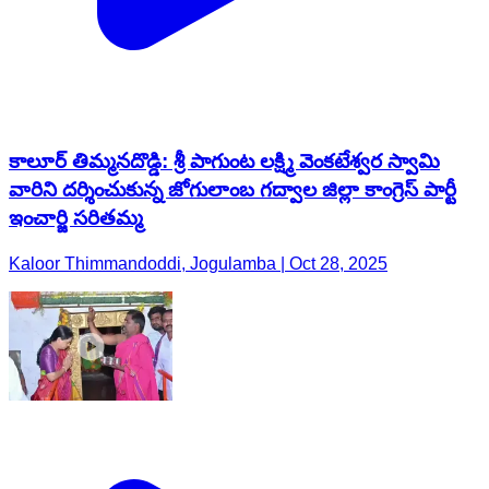
కాలూర్ తిమ్మనదొడ్డి: శ్రీ పాగుంట లక్ష్మి వెంకటేశ్వర స్వామి
వారిని దర్శించుకున్న జోగులాంబ గద్వాల జిల్లా కాంగ్రెస్ పార్టీ
ఇంచార్జి సరితమ్మ
Kaloor Thimmandoddi, Jogulamba | Oct 28, 2025