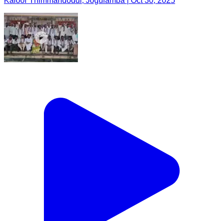
Kaloor Thimmandoddi, Jogulamba | Oct 30, 2025