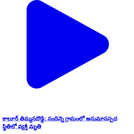
కాలూర్ తిమ్మనదొడ్డి: నందిన్నె గ్రామంలో అనుమానస్పద
స్థితిలో వ్యక్తి మృతి