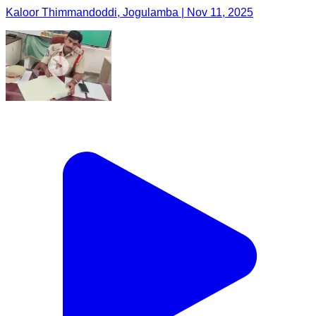
Kaloor Thimmandoddi, Jogulamba | Nov 11, 2025