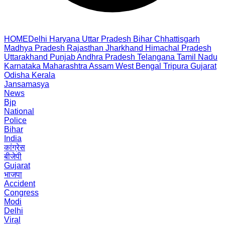
HOME
Delhi
Haryana
Uttar Pradesh
Bihar
Chhattisgarh
Madhya Pradesh
Rajasthan
Jharkhand
Himachal Pradesh
Uttarakhand
Punjab
Andhra Pradesh
Telangana
Tamil Nadu
Karnataka
Maharashtra
Assam
West Bengal
Tripura
Gujarat
Odisha
Kerala
Jansamasya
News
Bjp
National
Police
Bihar
India
कांग्रेस
बीजेपी
Gujarat
भाजपा
Accident
Congress
Modi
Delhi
Viral