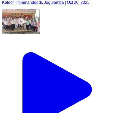
Kaloor Thimmandoddi, Jogulamba | Oct 26, 2025