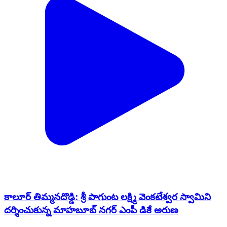
కాలూర్ తిమ్మనదొడ్డి: శ్రీ పాగుంట లక్ష్మి వెంకటేశ్వర స్వామిని
దర్శించుకున్న మాహబూబ్ నగర్ ఎంపీ డికే అరుణ