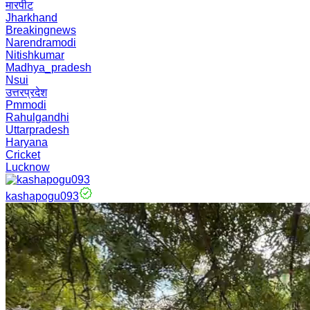
मारपीट
Jharkhand
Breakingnews
Narendramodi
Nitishkumar
Madhya_pradesh
Nsui
उत्तरप्रदेश
Pmmodi
Rahulgandhi
Uttarpradesh
Haryana
Cricket
Lucknow
kashapogu093