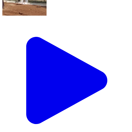
కాలూర్ తిమ్మనదొడ్డి: కేటి దొడ్డి మండల కేంద్రంలోని రహదారి
మరమ్మత్తులు చేపట్టిన ఎసై శ్రీనివాస్