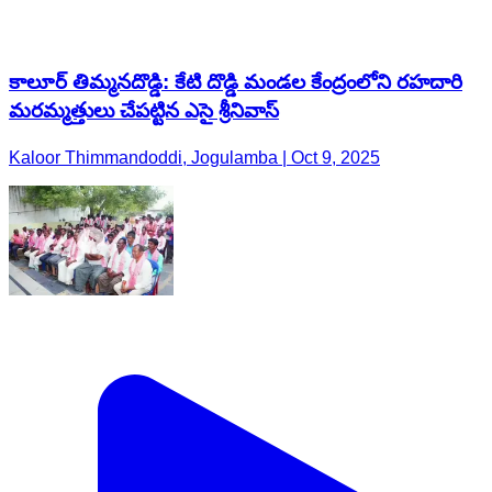
Kaloor Thimmandoddi, Jogulamba | Oct 9, 2025