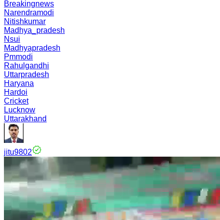
Breakingnews
Narendramodi
Nitishkumar
Madhya_pradesh
Nsui
Madhyapradesh
Pmmodi
Rahulgandhi
Uttarpradesh
Haryana
Hardoi
Cricket
Lucknow
Uttarakhand
jitu9802