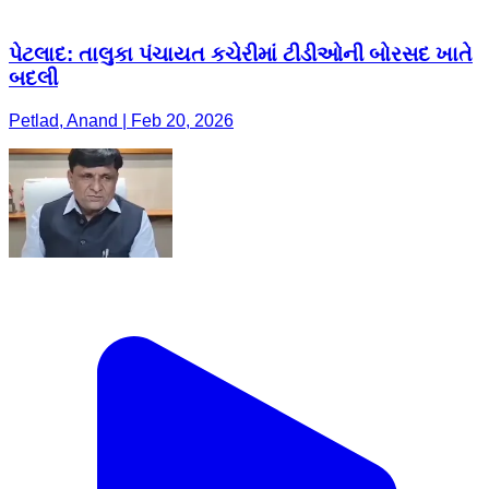
પેટલાદ: તાલુકા પંચાયત કચેરીમાં ટીડીઓની બોરસદ ખાતે
બદલી
Petlad, Anand | Feb 20, 2026