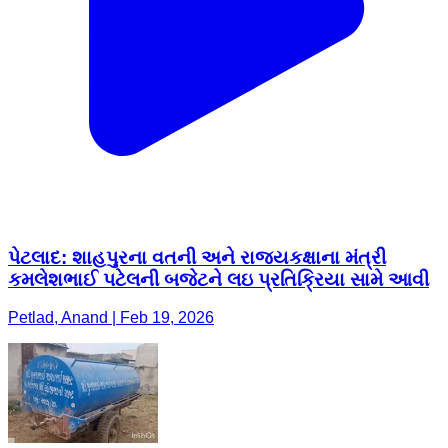
પેટલાદ: શાહપુરના વતની અને રાજ્યકક્ષાના મંત્રી
કમલેશભાઈ પટેલની બજેટને લઇ પ્રતિક્રિયા સામે આવી
Petlad, Anand | Feb 19, 2026