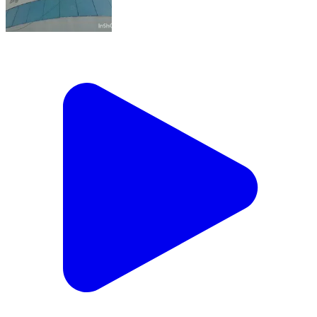
પેટલાદ: પેટલાદ વિધાનસભા વિસ્તારમાં SIR કામગીરી
દરમિયાન 2,19,332 મતદારો નોંધાયા