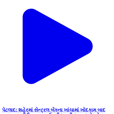
પેટલાદ: શહેરમાં સેન્ટ્રલ બેંકના ખાંચામાં ખોદકામ બાદ