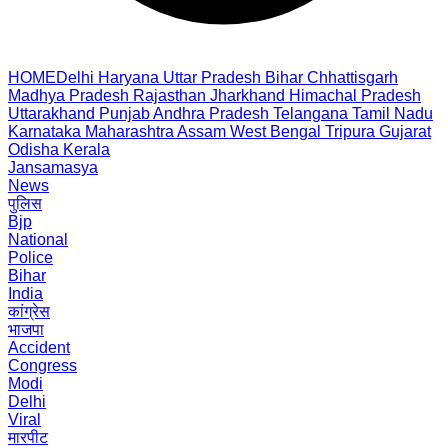
HOME
Delhi
Haryana
Uttar Pradesh
Bihar
Chhattisgarh
Madhya Pradesh
Rajasthan
Jharkhand
Himachal Pradesh
Uttarakhand
Punjab
Andhra Pradesh
Telangana
Tamil Nadu
Karnataka
Maharashtra
Assam
West Bengal
Tripura
Gujarat
Odisha
Kerala
Jansamasya
News
पुलिस
Bjp
National
Police
Bihar
India
कांग्रेस
भाजपा
Accident
Congress
Modi
Delhi
Viral
मारपीट