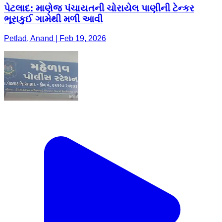
પેટલાદ: માણેજ પંચાયતની ચોરાયેલ પાણીની ટેન્કર
ભૂરાકુઈ ગામેથી મળી આવી
Petlad, Anand | Feb 19, 2026