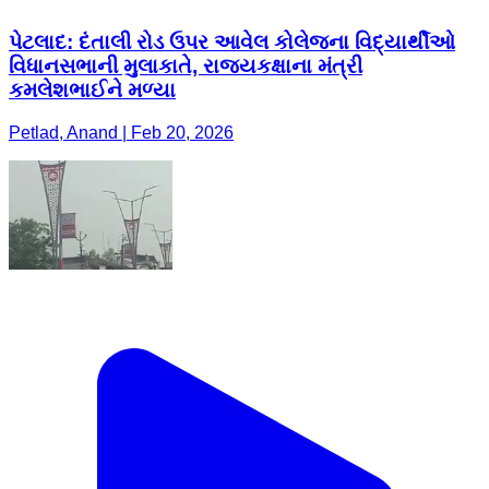
પેટલાદ: દંતાલી રોડ ઉપર આવેલ કોલેજના વિદ્યાર્થીઓ
વિધાનસભાની મુલાકાતે, રાજ્યકક્ષાના મંત્રી
કમલેશભાઈને મળ્યા
Petlad, Anand | Feb 20, 2026