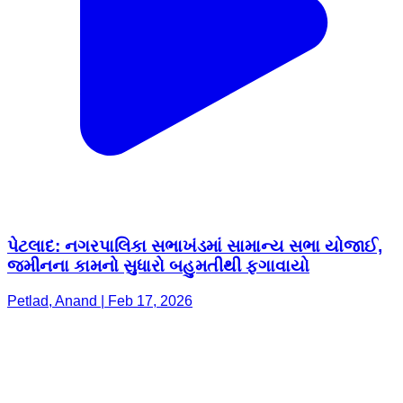
પેટલાદ: નગરપાલિકા સભાખંડમાં સામાન્ય સભા યોજાઈ,
જમીનના કામનો સુધારો બહુમતીથી ફગાવાયો
Petlad, Anand | Feb 17, 2026