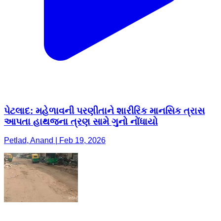
પેટલાદ: મહેળાવની પરણીતાને શારીરિક માનસિક ત્રાસ
આપતા હાથજના ત્રણ સામે ગુનો નોંધાયો
Petlad, Anand | Feb 19, 2026