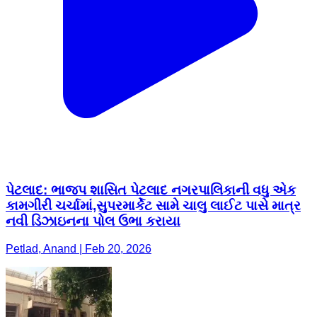
પેટલાદ: ભાજપ શાસિત પેટલાદ નગરપાલિકાની વધુ એક
કામગીરી ચર્ચામાં,સુપરમાર્કેટ સામે ચાલુ લાઈટ પાસે માત્ર
નવી ડિઝાઇનના પોલ ઉભા કરાયા
Petlad, Anand | Feb 20, 2026