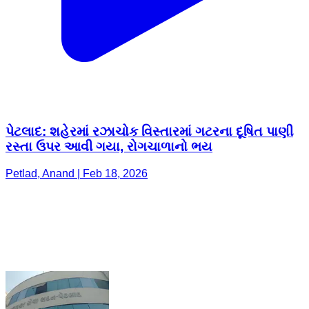
પેટલાદ: શહેરમાં રઝાચોક વિસ્તારમાં ગટરના દૂષિત પાણી
રસ્તા ઉપર આવી ગયા, રોગચાળાનો ભય
Petlad, Anand | Feb 18, 2026