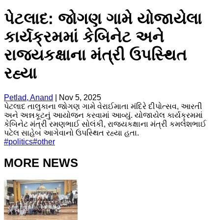
પેટલાદ: જોગણ ગામે યોજાયેલા
કાર્યક્રમમાં કેબિનેટ અને
રાજ્યકક્ષાના મંત્રી ઉપસ્થિત
રહ્યા
Petlad, Anand
|
Nov 5, 2025
પેટલાદ તાલુકાના જોગણ ગામે વેરાઈમાતા મંદિરે દીપોત્સવ, આરતી
અને અન્નકૂટનું આયોજન કરવામાં આવ્યું. યોજાયેલ કાર્યક્રમમાં
કેબિનેટ મંત્રી રમણભાઈ સોલંકી, રાજ્યકક્ષાના મંત્રી કમલેશભાઈ
પટેલ સાહેબ આગેવાનો ઉપસ્થિત રહ્યા હતા.
#
politics
#
other
MORE NEWS