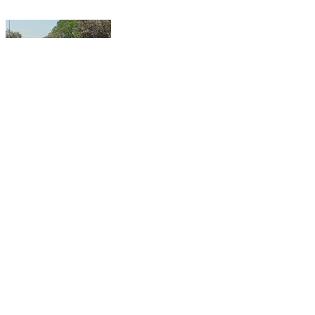
પેટલાદ: આંબેડકર ચોક સહિત દિવસ દરમિયાન બે સ્થળે
અકસ્માતના બનાવો બન્યા
Petlad, Anand | Feb 16, 2026