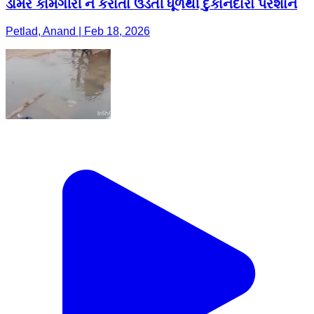
ડામર કામગીરી ન કરાતા ઉડતી ધૂળથી દુકાનદારો પરેશાન
Petlad, Anand | Feb 18, 2026