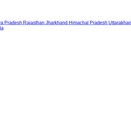
a Pradesh
Rajasthan
Jharkhand
Himachal Pradesh
Uttarakha
la