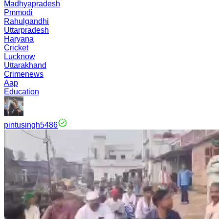
Madhyapradesh
Pmmodi
Rahulgandhi
Uttarpradesh
Haryana
Cricket
Lucknow
Uttarakhand
Crimenews
Aap
Education
pintusingh5486