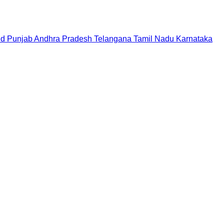
nd
Punjab
Andhra Pradesh
Telangana
Tamil Nadu
Karnataka