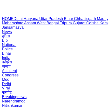
HOME
Delhi
Haryana
Uttar Pradesh
Bihar
Chhattisgarh
Madhy
Maharashtra
Assam
West Bengal
Tripura
Gujarat
Odisha
Kera
Jansamasya
News
पुलिस
Bjp
National
Police
Bihar
India
कांग्रेस
भाजपा
Accident
Congress
Modi
Delhi
Viral
मारपीट
Breakingnews
Narendramodi
Nitishkumar