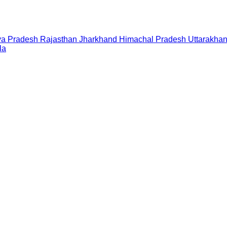
a Pradesh
Rajasthan
Jharkhand
Himachal Pradesh
Uttarakha
la