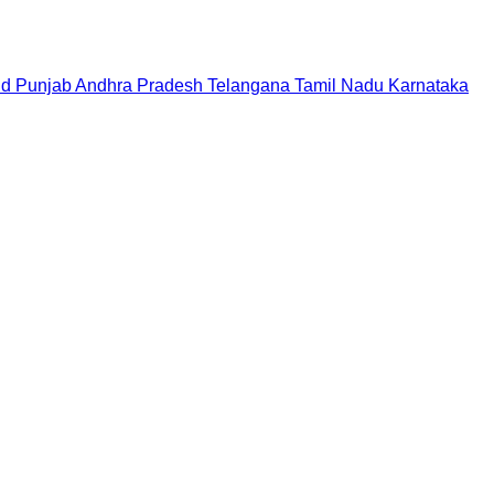
nd
Punjab
Andhra Pradesh
Telangana
Tamil Nadu
Karnataka