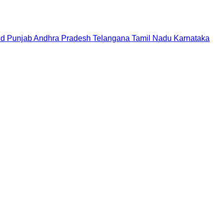
nd
Punjab
Andhra Pradesh
Telangana
Tamil Nadu
Karnataka