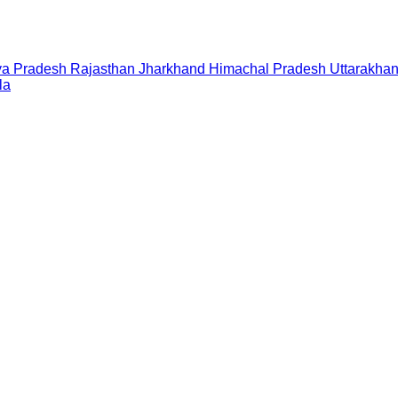
a Pradesh
Rajasthan
Jharkhand
Himachal Pradesh
Uttarakha
la