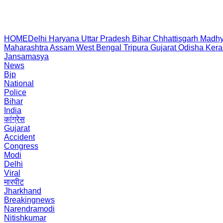
HOME
Delhi
Haryana
Uttar Pradesh
Bihar
Chhattisgarh
Madhy
Maharashtra
Assam
West Bengal
Tripura
Gujarat
Odisha
Kera
Jansamasya
News
Bjp
National
Police
Bihar
India
कांग्रेस
Gujarat
Accident
Congress
Modi
Delhi
Viral
मारपीट
Jharkhand
Breakingnews
Narendramodi
Nitishkumar