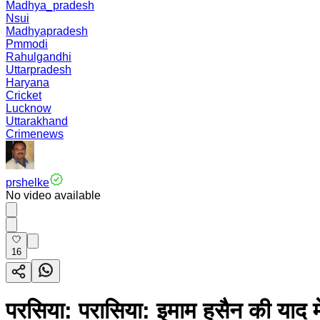
Madhya_pradesh
Nsui
Madhyapradesh
Pmmodi
Rahulgandhi
Uttarpradesh
Haryana
Cricket
Lucknow
Uttarakhand
Crimenews
prshelke
No video available
16
परसिया: परासिया: इमाम हुसैन की या