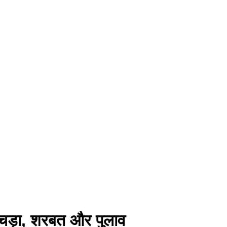
िचड़ा, शरबत और पुलाव