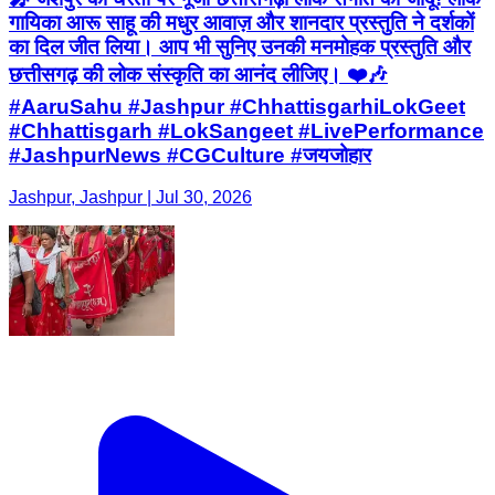
गायिका आरू साहू की मधुर आवाज़ और शानदार प्रस्तुति ने दर्शकों
का दिल जीत लिया। आप भी सुनिए उनकी मनमोहक प्रस्तुति और
छत्तीसगढ़ की लोक संस्कृति का आनंद लीजिए। ❤️🎶
#AaruSahu #Jashpur #ChhattisgarhiLokGeet
#Chhattisgarh #LokSangeet #LivePerformance
#JashpurNews #CGCulture #जयजोहार
Jashpur, Jashpur | Jul 30, 2026