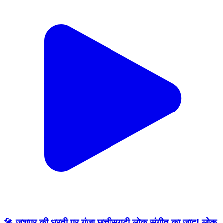
🎤 जशपुर की धरती पर गूंजा छत्तीसगढ़ी लोक संगीत का जादू! लोक