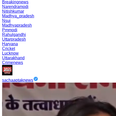
Breakingnews
Narendramodi
Nitishkumar
Madhya_pradesh
Nsui
Madhyapradesh
Pmmodi
Rahulgandhi
Uttarpradesh
Haryana
Cricket
Lucknow
Uttarakhand
Crimenews
sachaaptaknews