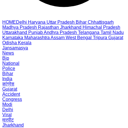
HOME
Delhi
Haryana
Uttar Pradesh
Bihar
Chhattisgarh
Madhya Pradesh
Rajasthan
Jharkhand
Himachal Pradesh
Uttarakhand
Punjab
Andhra Pradesh
Telangana
Tamil Nadu
Karnataka
Maharashtra
Assam
West Bengal
Tripura
Gujarat
Odisha
Kerala
Jansamasya
News
Bjp
National
Police
Bihar
India
कांग्रेस
Gujarat
Accident
Congress
Modi
Delhi
Viral
मारपीट
Jharkhand