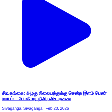
சிவகங்கை: அழகு நிலையத்துக்கு சென்ற இளம் பெண்
மாயம் – போலீசார் தீவிர விசாரணை
Sivaganga, Sivaganga | Feb 20, 2026