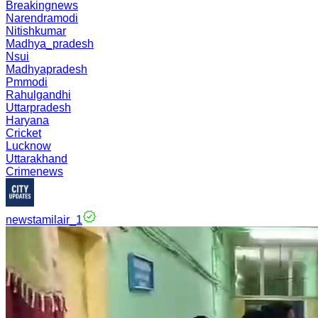
Breakingnews
Narendramodi
Nitishkumar
Madhya_pradesh
Nsui
Madhyapradesh
Pmmodi
Rahulgandhi
Uttarpradesh
Haryana
Cricket
Lucknow
Uttarakhand
Crimenews
newstamilair_1