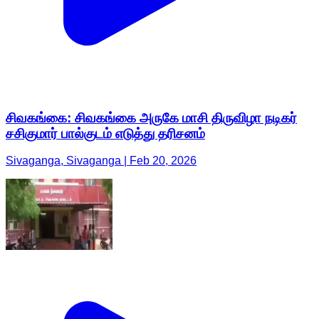
சிவகங்கை: சிவகங்கை அருகே மாசி திருவிழா நடிகர்
சசிகுமார் பால்குடம் எடுத்து தரிசனம்
Sivaganga, Sivaganga | Feb 20, 2026