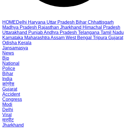
HOME
Delhi
Haryana
Uttar Pradesh
Bihar
Chhattisgarh
Madhya Pradesh
Rajasthan
Jharkhand
Himachal Pradesh
Uttarakhand
Punjab
Andhra Pradesh
Telangana
Tamil Nadu
Karnataka
Maharashtra
Assam
West Bengal
Tripura
Gujarat
Odisha
Kerala
Jansamasya
News
Bjp
National
Police
Bihar
India
कांग्रेस
Gujarat
Accident
Congress
Modi
Delhi
Viral
मारपीट
Jharkhand