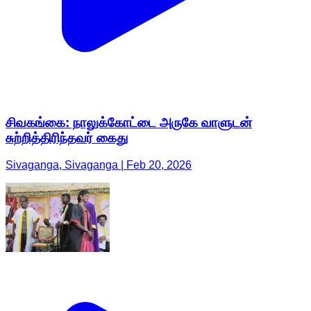
சிவகங்கை: நாலுக்கோட்டை அருகே வாளுடன்
சுற்றித்திரிந்தவர் கைது
Sivaganga, Sivaganga | Feb 20, 2026