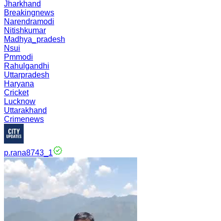
Jharkhand
Breakingnews
Narendramodi
Nitishkumar
Madhya_pradesh
Nsui
Pmmodi
Rahulgandhi
Uttarpradesh
Haryana
Cricket
Lucknow
Uttarakhand
Crimenews
p.rana8743_1