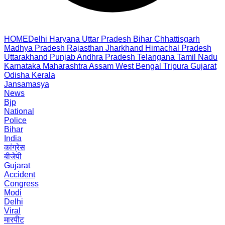
HOME
Delhi
Haryana
Uttar Pradesh
Bihar
Chhattisgarh
Madhya Pradesh
Rajasthan
Jharkhand
Himachal Pradesh
Uttarakhand
Punjab
Andhra Pradesh
Telangana
Tamil Nadu
Karnataka
Maharashtra
Assam
West Bengal
Tripura
Gujarat
Odisha
Kerala
Jansamasya
News
Bjp
National
Police
Bihar
India
कांग्रेस
बीजेपी
Gujarat
Accident
Congress
Modi
Delhi
Viral
मारपीट