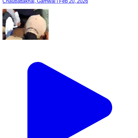
Chaubattakhal, Garhwal | Feb 20, 2026