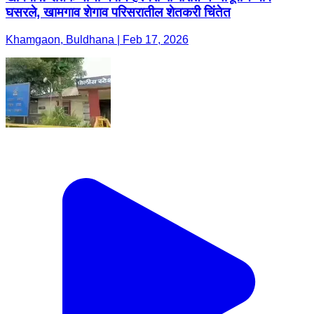
घसरले, खामगाव शेगाव परिसरातील शेतकरी चिंतेत
Khamgaon, Buldhana | Feb 17, 2026