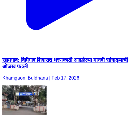
खामगाव: विहीगाव शिवारात धरणकाठी आढलेल्या मानवी सांगाड्याची
ओळख पटली
Khamgaon, Buldhana | Feb 17, 2026