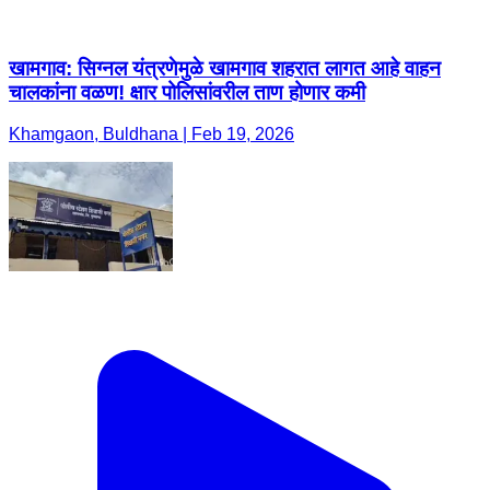
खामगाव: सिग्नल यंत्रणेमुळे खामगाव शहरात लागत आहे वाहन
चालकांना वळण! क्षार पोलिसांवरील ताण होणार कमी
Khamgaon, Buldhana | Feb 19, 2026