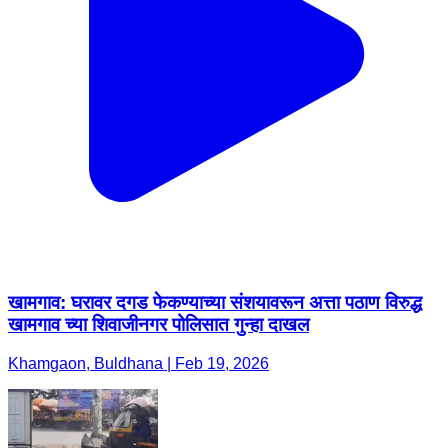
खामगाव: घरावर दगड फेकण्याच्या संशयावरून अत्ता पठाण विरुद्ध
खामगाव च्या शिवाजीनगर पोलिसात गुन्हा दाखल
Khamgaon, Buldhana | Feb 19, 2026