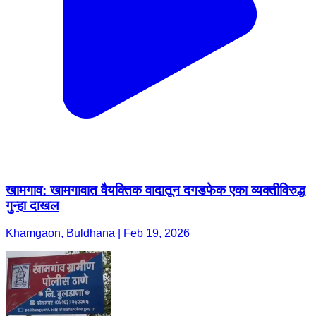
खामगाव: खामगावात वैयक्तिक वादातून दगडफेक एका व्यक्तीविरुद्ध
गुन्हा दाखल
Khamgaon, Buldhana | Feb 19, 2026