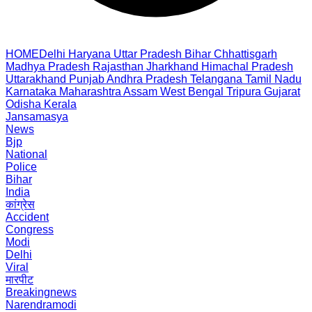
HOME
Delhi
Haryana
Uttar Pradesh
Bihar
Chhattisgarh
Madhya Pradesh
Rajasthan
Jharkhand
Himachal Pradesh
Uttarakhand
Punjab
Andhra Pradesh
Telangana
Tamil Nadu
Karnataka
Maharashtra
Assam
West Bengal
Tripura
Gujarat
Odisha
Kerala
Jansamasya
News
Bjp
National
Police
Bihar
India
कांग्रेस
Accident
Congress
Modi
Delhi
Viral
मारपीट
Breakingnews
Narendramodi