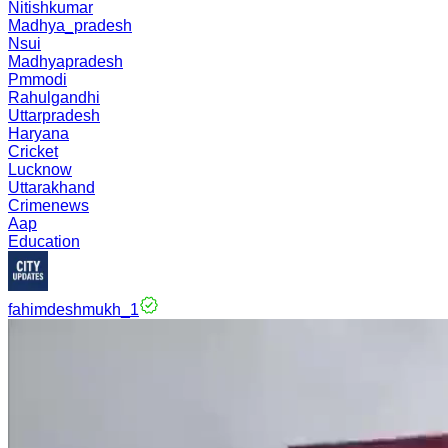
Nitishkumar
Madhya_pradesh
Nsui
Madhyapradesh
Pmmodi
Rahulgandhi
Uttarpradesh
Haryana
Cricket
Lucknow
Uttarakhand
Crimenews
Aap
Education
fahimdeshmukh_1