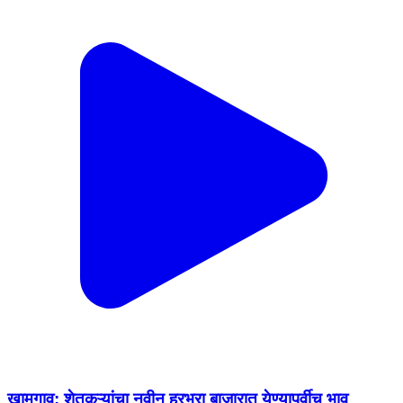
खामगाव: शेतकऱ्यांचा नवीन हरभरा बाजारात येण्यापूर्वीच भाव