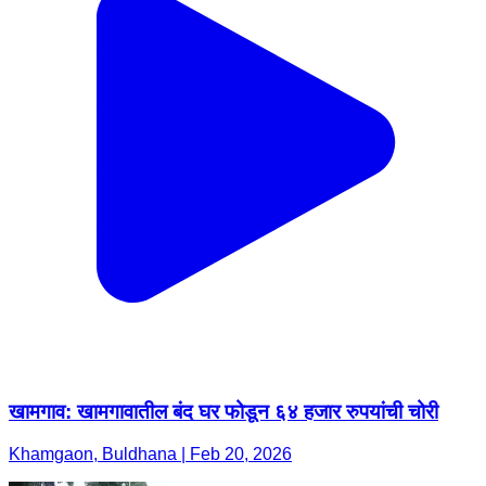
खामगाव: खामगावातील बंद घर फोडून ६४ हजार रुपयांची चोरी
Khamgaon, Buldhana | Feb 20, 2026