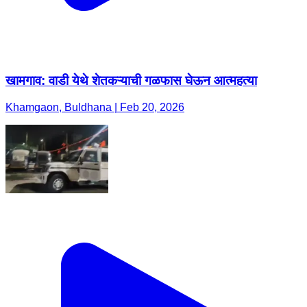
खामगाव: वाडी येथे शेतकऱ्याची गळफास घेऊन आत्महत्या
Khamgaon, Buldhana | Feb 20, 2026