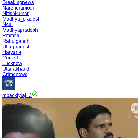
Breakingnews
Narendramodi
Nitishkumar
Madhya_pradesh
Nsui
Madhyapradesh
Pmmodi
Rahulgandhi
Uttarpradesh
Haryana
Cricket
Lucknow
Uttarakhand
Crimenews
mbackiyraj_3