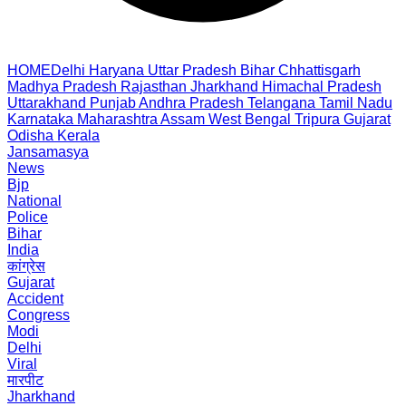
HOME
Delhi
Haryana
Uttar Pradesh
Bihar
Chhattisgarh
Madhya Pradesh
Rajasthan
Jharkhand
Himachal Pradesh
Uttarakhand
Punjab
Andhra Pradesh
Telangana
Tamil Nadu
Karnataka
Maharashtra
Assam
West Bengal
Tripura
Gujarat
Odisha
Kerala
Jansamasya
News
Bjp
National
Police
Bihar
India
कांग्रेस
Gujarat
Accident
Congress
Modi
Delhi
Viral
मारपीट
Jharkhand