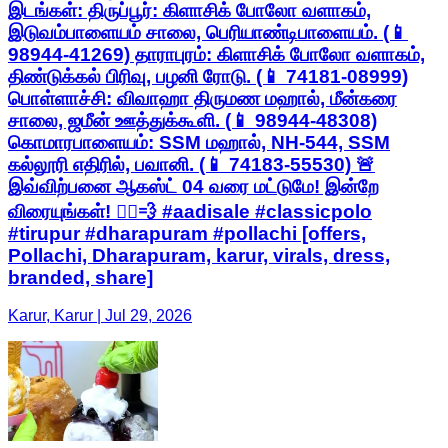
இடங்கள்: திருப்பூர்: கிளாசிக் போலோ வளாகம்,
இடுவம்பாளையம் சாலை, பெரியாண்டிபாளையம். (📱
98944-41269) தாராபுரம்: கிளாசிக் போலோ வளாகம்,
திண்டுக்கல் பிரிவு, பழனி ரோடு. (📱 74181-08999)
பொள்ளாச்சி: விவாஹா திருமண மஹால், மீன்கரை
சாலை, ஜமீன் ஊத்துக்கூளி. (📱 98944-48308)
கொமாரபாளையம்: SSM மஹால், NH-544, SSM
கல்லூரி எதிரில், பவானி. (📱 74183-55530) 🚨
இவ்விற்பனை ஆகஸ்ட் 04 வரை மட்டுமே! இன்றே
விரையுங்கள்! 🏃‍♂️💨 #aadisale #classicpolo
#tirupur #dharapuram #pollachi [offers,
Pollachi, Dharapuram, karur, virals, dress,
branded, share]
Karur, Karur | Jul 29, 2026