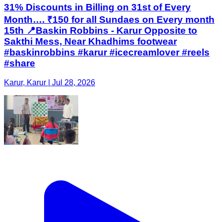
31% Discounts in Billing on 31st of Every
Month…. ₹150 for all Sundaes on Every month
15th 📍Baskin Robbins - Karur Opposite to
Sakthi Mess, Near Khadhims footwear
#baskinrobbins #karur #icecreamlover #reels
#share
Karur, Karur | Jul 28, 2026