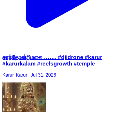
தாந்தோன்றிமலை ……. #djidrone #karur
#karurkalam #reelsgrowth #temple
Karur, Karur | Jul 31, 2026