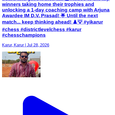
winners taking home their trophies and
unlocking a 1-day coaching camp with Arjuna
Awardee IM D.V. Prasad! 🌟 Until the next
match... keep thinking ahead! ♟️💡 #yikarur
#chess #districtlevelchess #karur
#chesschampions
Karur, Karur | Jul 28, 2026