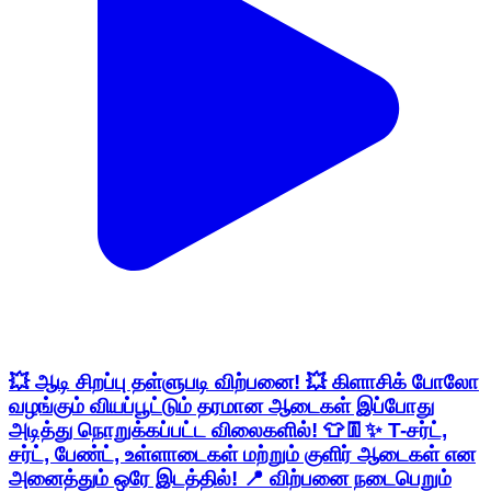
💥 ஆடி சிறப்பு தள்ளுபடி விற்பனை! 💥 கிளாசிக் போலோ
வழங்கும் வியப்பூட்டும் தரமான ஆடைகள் இப்போது
அடித்து நொறுக்கப்பட்ட விலைகளில்! 👕👖✨ T-சர்ட்,
சர்ட், பேண்ட், உள்ளாடைகள் மற்றும் குளிர் ஆடைகள் என
அனைத்தும் ஒரே இடத்தில்! 📍 விற்பனை நடைபெறும்