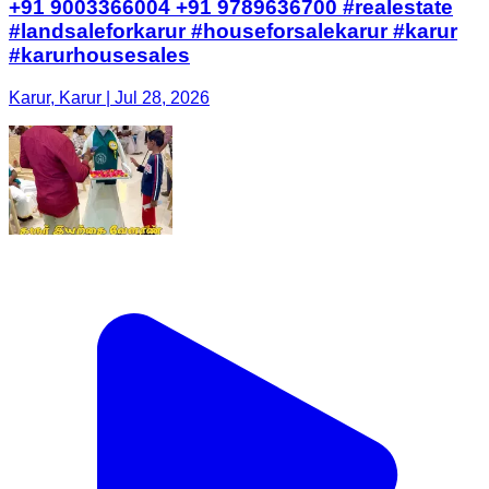
+91 9003366004 +91 9789636700 #realestate
#landsaleforkarur #houseforsalekarur #karur
#karurhousesales
Karur, Karur | Jul 28, 2026