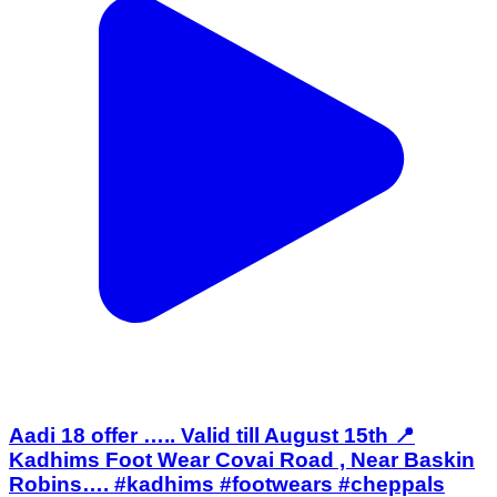
Aadi 18 offer ….. Valid till August 15th 📍
Kadhims Foot Wear Covai Road , Near Baskin
Robins…. #kadhims #footwears #cheppals