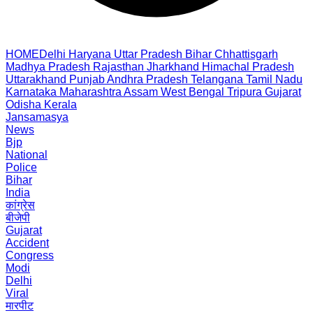
HOME
Delhi
Haryana
Uttar Pradesh
Bihar
Chhattisgarh
Madhya Pradesh
Rajasthan
Jharkhand
Himachal Pradesh
Uttarakhand
Punjab
Andhra Pradesh
Telangana
Tamil Nadu
Karnataka
Maharashtra
Assam
West Bengal
Tripura
Gujarat
Odisha
Kerala
Jansamasya
News
Bjp
National
Police
Bihar
India
कांग्रेस
बीजेपी
Gujarat
Accident
Congress
Modi
Delhi
Viral
मारपीट