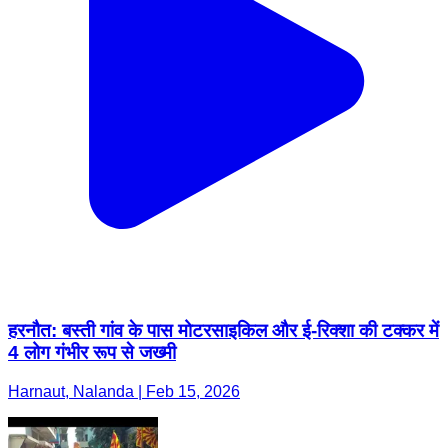
हरनौत: बस्ती गांव के पास मोटरसाइकिल और ई-रिक्शा की टक्कर में
4 लोग गंभीर रूप से जख्मी
Harnaut, Nalanda | Feb 15, 2026