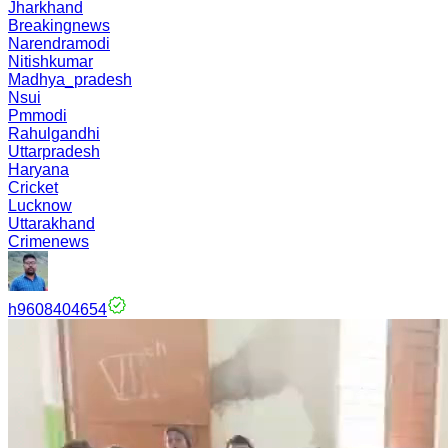
Jharkhand
Breakingnews
Narendramodi
Nitishkumar
Madhya_pradesh
Nsui
Pmmodi
Rahulgandhi
Uttarpradesh
Haryana
Cricket
Lucknow
Uttarakhand
Crimenews
h9608404654