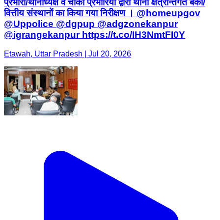
प्रभारी/थानाध्यक्ष व चौकी प्रभारियों द्वारा थाना क्षेत्रान्तर्गत बैंकों/
वित्तीय संस्थानों का किया गया निरीक्षण । @homeupgov
@Uppolice @dgpup @adgzonekanpur
@igrangekanpur https://t.co/IH3NmtFI0Y
Etawah, Uttar Pradesh | Jul 20, 2026