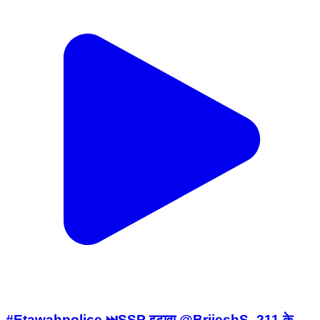
#Etawahpolice ⏭️SSP इटावा @BrijeshS_211 के