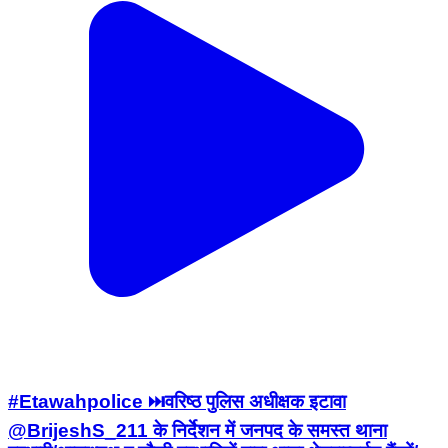
#Etawahpolice ⏭️वरिष्ठ पुलिस अधीक्षक इटावा
@BrijeshS_211 के निर्देशन में जनपद के समस्त थाना