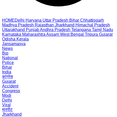
HOME
Delhi
Haryana
Uttar Pradesh
Bihar
Chhattisgarh
Madhya Pradesh
Rajasthan
Jharkhand
Himachal Pradesh
Uttarakhand
Punjab
Andhra Pradesh
Telangana
Tamil Nadu
Karnataka
Maharashtra
Assam
West Bengal
Tripura
Gujarat
Odisha
Kerala
Jansamasya
News
Bjp
National
Police
Bihar
India
कांग्रेस
Gujarat
Accident
Congress
Modi
Delhi
Viral
मारपीट
Jharkhand