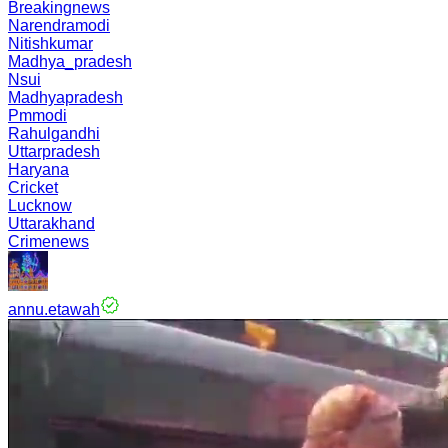
Breakingnews
Narendramodi
Nitishkumar
Madhya_pradesh
Nsui
Madhyapradesh
Pmmodi
Rahulgandhi
Uttarpradesh
Haryana
Cricket
Lucknow
Uttarakhand
Crimenews
annu.etawah