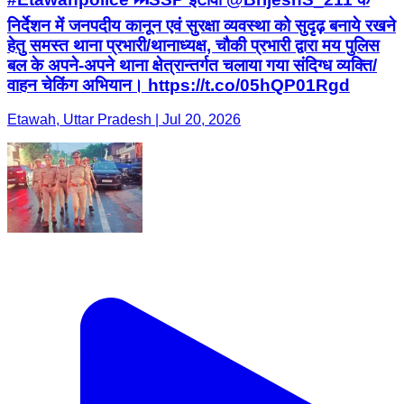
निर्देशन में जनपदीय कानून एवं सुरक्षा व्यवस्था को सुदृढ़ बनाये रखने
हेतु समस्त थाना प्रभारी/थानाध्यक्ष, चौकी प्रभारी द्वारा मय पुलिस
बल के अपने-अपने थाना क्षेत्रान्तर्गत चलाया गया संदिग्ध व्यक्ति/
वाहन चेकिंग अभियान। https://t.co/05hQP01Rgd
Etawah, Uttar Pradesh | Jul 20, 2026