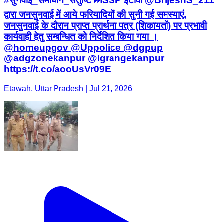
#सुनवाई_समाधान_संतुष्टि ⏭️SSP इटावा @BrijeshS_211
द्वारा जनसुनवाई में आये फरियादियों की सुनी गई समस्याएं,
जनसुनवाई के दौरान प्राप्त प्रार्थना पत्र (शिकायतों) पर प्रभावी
कार्यवाही हेतु सम्बन्धित को निर्देशित किया गया ।
@homeupgov @Uppolice @dgpup
@adgzonekanpur @igrangekanpur
https://t.co/aooUsVr09E
Etawah, Uttar Pradesh | Jul 21, 2026