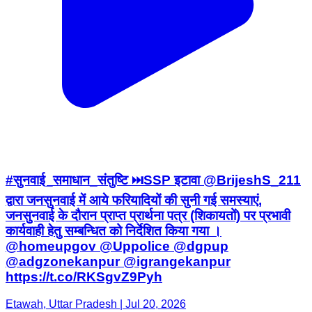
#सुनवाई_समाधान_संतुष्टि ⏭️SSP इटावा @BrijeshS_211
द्वारा जनसुनवाई में आये फरियादियों की सुनी गई समस्याएं,
जनसुनवाई के दौरान प्राप्त प्रार्थना पत्र (शिकायतों) पर प्रभावी
कार्यवाही हेतु सम्बन्धित को निर्देशित किया गया ।
@homeupgov @Uppolice @dgpup
@adgzonekanpur @igrangekanpur
https://t.co/RKSgvZ9Pyh
Etawah, Uttar Pradesh | Jul 20, 2026