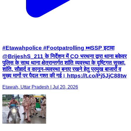
#Etawahpolice #Footpatrolling ⏭️SSP इटावा
@BrijeshS_211 के निर्देशन में CO भरथना द्वारा थाना बकेवर
पुलिस के साथ थाना क्षेत्रान्तर्गत शांति व्यवस्था के दृष्टिगत सुरक्षा,
शांति, सौहार्द व कानून-व्यवस्था बनाए रखने हेतु प्रमुख बाजारों व
मुख्य मार्गो पर पैदल गश्त की गई। https://t.co/Pj5JjC88tw
Etawah, Uttar Pradesh | Jul 20, 2026