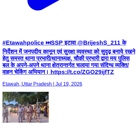
#Etawahpolice ⏭️SSP इटावा @BrijeshS_211 के
निर्देशन में जनपदीय कानून एवं सुरक्षा व्यवस्था को सुदृढ़ बनाये रखने
हेतु समस्त थाना प्रभारी/थानाध्यक्ष, चौकी प्रभारी द्वारा मय पुलिस
बल के अपने-अपने थाना क्षेत्रान्तर्गत चलाया गया संदिग्ध व्यक्ति/
वाहन चेकिंग अभियान। https://t.co/ZGO29ijfTZ
Etawah, Uttar Pradesh | Jul 19, 2026