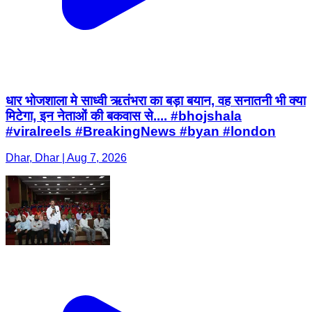
धार भोजशाला मे साध्वी ऋतंभरा का बड़ा बयान, वह सनातनी भी क्या
मिटेगा, इन नेताओं की बकवास से.... #bhojshala
#viralreels #BreakingNews #byan #london
Dhar, Dhar | Aug 7, 2026