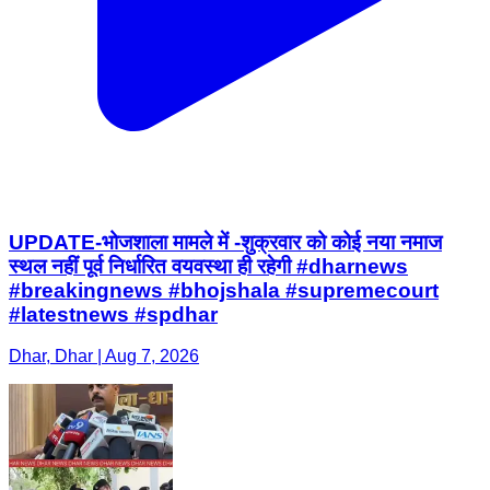
UPDATE-भोजशाला मामले में -शुक्रवार को कोई नया नमाज
स्थल नहीं पूर्व निर्धारित वयवस्था ही रहेगी #dharnews
#breakingnews #bhojshala #supremecourt
#latestnews #spdhar
Dhar, Dhar | Aug 7, 2026