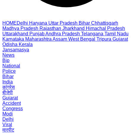
HOME
Delhi
Haryana
Uttar Pradesh
Bihar
Chhattisgarh
Madhya Pradesh
Rajasthan
Jharkhand
Himachal Pradesh
Uttarakhand
Punjab
Andhra Pradesh
Telangana
Tamil Nadu
Karnataka
Maharashtra
Assam
West Bengal
Tripura
Gujarat
Odisha
Kerala
Jansamasya
News
Bjp
National
Police
Bihar
India
कांग्रेस
बीजेपी
Gujarat
Accident
Congress
Modi
Delhi
Viral
मारपीट