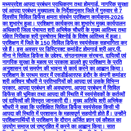
मध्यप्रदेश आपदा प्रबंधन प्राधिकरण तथा होमगार्ड, नागरिक सुरक्षा
एवं आपदा प्रबंधन मुख्यालय के निर्देशानुसार जिले में गुरुवार से 7
दिवसीय सिविल डिफेंस क्षमता संवर्धन प्रशिक्षण कार्यक्रम-2026
का शुभारंभ हुआ। प्रशिक्षण कार्यक्रम का शुभारंभ मुख्य कार्यपालन
अधिकारी जिला पंचायत श्री अभिषेक चौधरी के मुख्य आतिथ्य तथा
रक्षित निरीक्षक श्री पुरुषोत्तम बिश्नोई के विशेष आतिथ्य में हुआ।
प्रशिक्षण में जिले के 150 सिविल डिफेंस स्वयंसेवक सहभागिता कर
रहे हैं। इस अवसर पर डिस्ट्रिक्ट कमांडेंट होमगार्ड श्री आर.पी.
मीना ने सिविल डिफेंस के उद्देश्य, संगठनात्मक संरचना, दायित्वों एवं
नागरिक सुरक्षा के महत्व पर प्रकाश डालते हुए प्रशिक्षण के प्रति
अनुशासन एवं समर्पण की भावना से कार्य करने का आह्वान किया।
प्रशिक्षण के प्रथम सत्र में एसडीईआरएफ इंदौर के कंपनी कमांडर
श्री अश्विन चौधरी ने प्रतिभागियों को आपदा एवं उसके विभिन्न
प्रकार, आपदा प्रबंधन की अवधारणा, आपदा प्रबंधन में सिविल
डिफेंस की भूमिका तथा आपदा की स्थिति में स्वयंसेवकों के कर्तव्यों
एवं दायित्वों की विस्तृत जानकारी दी। मुख्य अतिथि श्री अभिषेक
चौधरी ने कहा कि प्रशिक्षित सिविल डिफेंस स्वयंसेवक किसी भी
आपदा की स्थिति में प्रशासन के महत्वपूर्ण सहयोगी होते हैं। उन्होंने
प्रशिक्षणार्थियों से प्रशिक्षण के दौरान अर्जित ज्ञान एवं कौशल का
उपयोग समाज एवं राष्ट्रहित में करने का आह्वान किया। सात