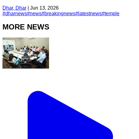
Dhar, Dhar
|
Jun 13, 2026
#
dharnews
#
news
#
breakingnews
#
latestnews
#
temple
MORE NEWS