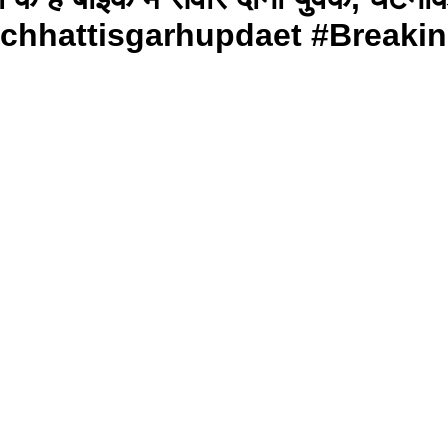
 हादसा #chhattisgarhupdaet #Br