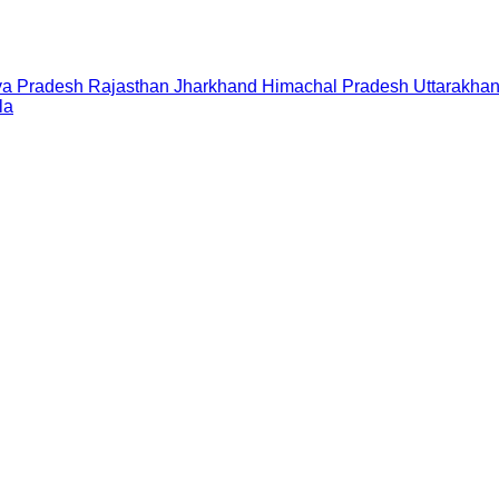
a Pradesh
Rajasthan
Jharkhand
Himachal Pradesh
Uttarakha
la