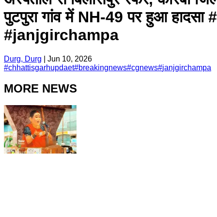
पुटपुरा गांव में NH-49 पर हुआ
#janjgirchampa
Durg, Durg
|
Jun 10, 2026
#
chhattisgarhupdaet
#
breakingnews
#
cgnews
#
janjgirchampa
MORE NEWS