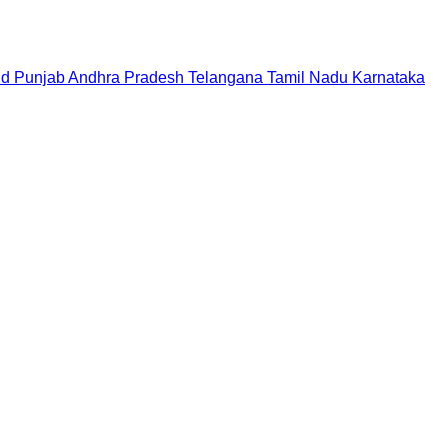
nd
Punjab
Andhra Pradesh
Telangana
Tamil Nadu
Karnataka