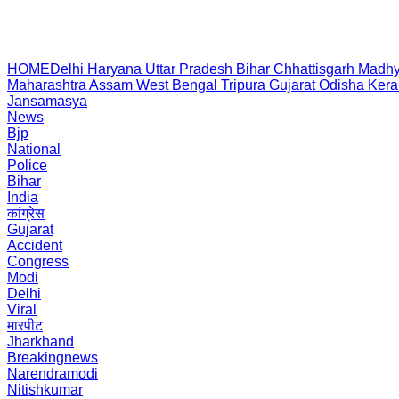
HOME
Delhi
Haryana
Uttar Pradesh
Bihar
Chhattisgarh
Madhy
Maharashtra
Assam
West Bengal
Tripura
Gujarat
Odisha
Kera
Jansamasya
News
Bjp
National
Police
Bihar
India
कांग्रेस
Gujarat
Accident
Congress
Modi
Delhi
Viral
मारपीट
Jharkhand
Breakingnews
Narendramodi
Nitishkumar