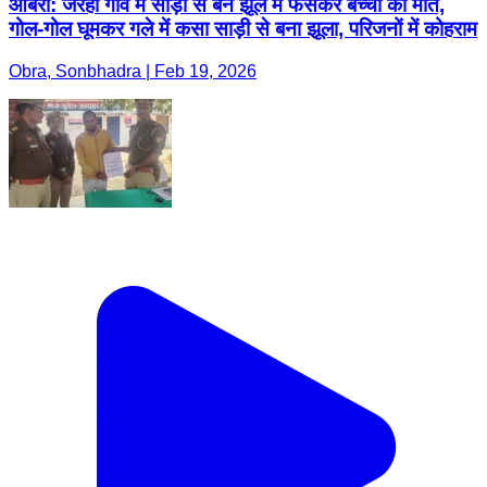
ओबरा: जरहा गांव में साड़ी से बने झूले में फंसकर बच्ची की मौत,
गोल-गोल घूमकर गले में कसा साड़ी से बना झूला, परिजनों में कोहराम
Obra, Sonbhadra | Feb 19, 2026