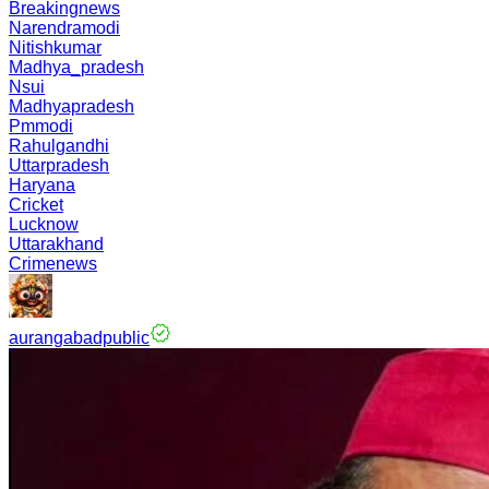
Breakingnews
Narendramodi
Nitishkumar
Madhya_pradesh
Nsui
Madhyapradesh
Pmmodi
Rahulgandhi
Uttarpradesh
Haryana
Cricket
Lucknow
Uttarakhand
Crimenews
aurangabadpublic