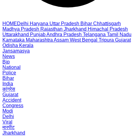
HOME
Delhi
Haryana
Uttar Pradesh
Bihar
Chhattisgarh
Madhya Pradesh
Rajasthan
Jharkhand
Himachal Pradesh
Uttarakhand
Punjab
Andhra Pradesh
Telangana
Tamil Nadu
Karnataka
Maharashtra
Assam
West Bengal
Tripura
Gujarat
Odisha
Kerala
Jansamasya
News
Bjp
National
Police
Bihar
India
कांग्रेस
Gujarat
Accident
Congress
Modi
Delhi
Viral
मारपीट
Jharkhand