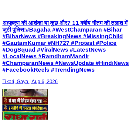
अ/पहरण की आशंका या कुछ और? 11 वर्षीय गौतम की तलाश में
जुटी पुलिस!#Bagaha #WestChamparan #Bihar
#BiharNews #BreakingNews #MissingChild
#GautamKumar #NH727 #Protest #Police
#DogSquad #ViralNews #LatestNews
#LocalNews #RamdhamMandir
#ChamparanNews #NewsUpdate #HindiNews
#FacebookReels #TrendingNews
Tikari, Gaya | Aug 6, 2026