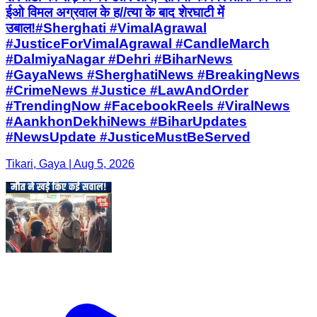
ईओ विमल अग्रवाल के ह//त्या के बाद शेरघाटी में
उबाल!#Sherghati #VimalAgrawal
#JusticeForVimalAgrawal #CandleMarch
#DalmiyaNagar #Dehri #BiharNews
#GayaNews #SherghatiNews #BreakingNews
#CrimeNews #Justice #LawAndOrder
#TrendingNow #FacebookReels #ViralNews
#AankhonDekhiNews #BiharUpdates
#NewsUpdate #JusticeMustBeServed
Tikari, Gaya | Aug 5, 2026