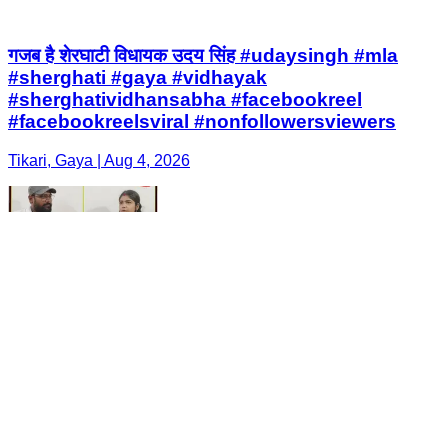
गजब है शेरघाटी विधायक उदय सिंह #udaysingh #mla
#sherghati #gaya #vidhayak
#sherghatividhansabha #facebookreel
#facebookreelsviral #nonfollowersviewers
Tikari, Gaya | Aug 4, 2026