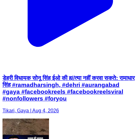
डेहरी विधायक सोनू सिंह ईओ की ह//त्या नहीं करवा सकते: रामाधार
सिंह #ramadharsingh, #dehri #aurangabad
#gaya #facebookreels #facebookreelsviral
#nonfollowers #foryou
Tikari, Gaya | Aug 4, 2026