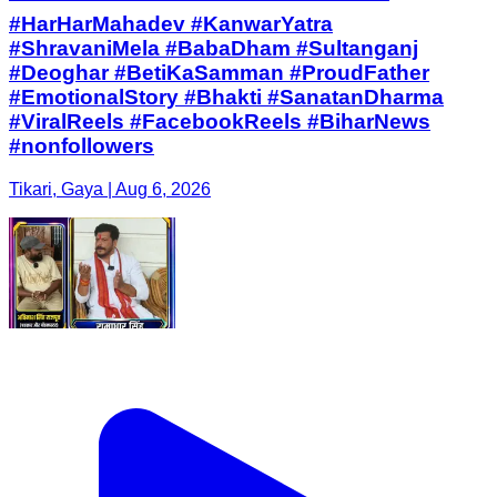
#HarHarMahadev #KanwarYatra
#ShravaniMela #BabaDham #Sultanganj
#Deoghar #BetiKaSamman #ProudFather
#EmotionalStory #Bhakti #SanatanDharma
#ViralReels #FacebookReels #BiharNews
#nonfollowers
Tikari, Gaya | Aug 6, 2026