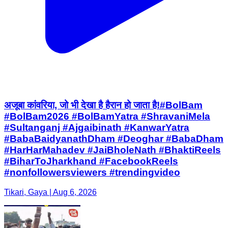
अजूबा कांवरिया, जो भी देखा है हैरान हो जाता है!#BolBam
#BolBam2026 #BolBamYatra #ShravaniMela
#Sultanganj #Ajgaibinath #KanwarYatra
#BabaBaidyanathDham #Deoghar #BabaDham
#HarHarMahadev #JaiBholeNath #BhaktiReels
#BiharToJharkhand #FacebookReels
#nonfollowersviewers #trendingvideo
Tikari, Gaya | Aug 6, 2026