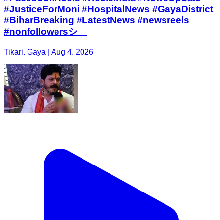
#JusticeForMoni #HospitalNews #GayaDistrict
#BiharBreaking #LatestNews #newsreels
#nonfollowersシ゚
Tikari, Gaya | Aug 4, 2026