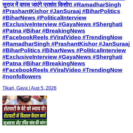
सुराज में वापस जाएंगे प्रशांत किशोर! #RamadharSingh
#PrashantKishor #JanSuraaj #BiharPolitics
#BiharNews #PoliticalInterview
#ExclusiveInterview #GayaNews #Sherghati
#Patna #Bihar #BreakingNews
#FacebookReels #ViralVideo #TrendingNow
#RamadharSingh #PrashantKishor #JanSuraaj
#BiharPolitics #BiharNews #PoliticalInterview
#ExclusiveInterview #GayaNews #Sherghati
#Patna #Bihar #BreakingNews
#FacebookReels #ViralVideo #TrendingNow
#nonfollowers
Tikari, Gaya | Aug 5, 2026