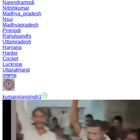
Narendramodi
Nitishkumar
Madhya_pradesh
Nsui
Madhyapradesh
Pmmodi
Rahulgandhi
Uttarpradesh
Haryana
Hardoi
Cricket
Lucknow
Uttarakhand
लखनऊ
kumarvijaysingh1