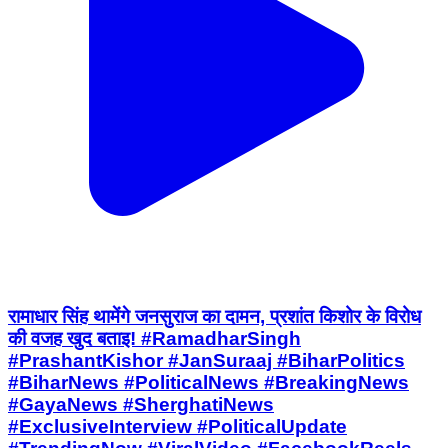
रामाधार सिंह थामेंगे जनसुराज का दामन, प्रशांत किशोर के विरोध
की वजह खुद बताइ! #RamadharSingh
#PrashantKishor #JanSuraaj #BiharPolitics
#BiharNews #PoliticalNews #BreakingNews
#GayaNews #SherghatiNews
#ExclusiveInterview #PoliticalUpdate