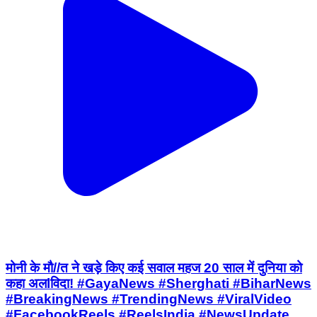
मोनी के मौ//त ने खड़े किए कई सवाल महज 20 साल में दुनिया को
कहा अलlविदा! #GayaNews #Sherghati #BiharNews
#BreakingNews #TrendingNews #ViralVideo
#FacebookReels #ReelsIndia #NewsUpdate