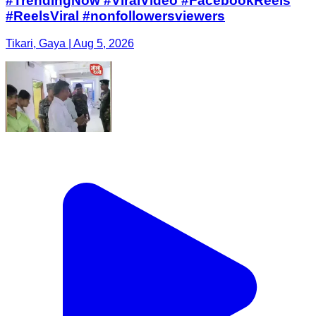
#TrendingNow #ViralVideo #FacebookReels
#ReelsViral #nonfollowersviewers
Tikari, Gaya | Aug 5, 2026