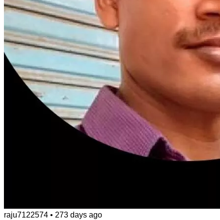
raju7122574
•
273 days ago