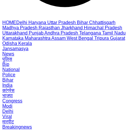
HOME
Delhi
Haryana
Uttar Pradesh
Bihar
Chhattisgarh
Madhya Pradesh
Rajasthan
Jharkhand
Himachal Pradesh
Uttarakhand
Punjab
Andhra Pradesh
Telangana
Tamil Nadu
Karnataka
Maharashtra
Assam
West Bengal
Tripura
Gujarat
Odisha
Kerala
Jansamasya
News
पुलिस
Bjp
National
Police
Bihar
India
कांग्रेस
भाजपा
Congress
Modi
Delhi
Viral
मारपीट
Breakingnews