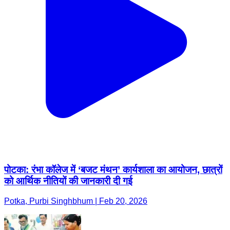
पोटका: रंभा कॉलेज में ‘बजट मंथन’ कार्यशाला का आयोजन, छात्रों
को आर्थिक नीतियों की जानकारी दी गई
Potka, Purbi Singhbhum | Feb 20, 2026