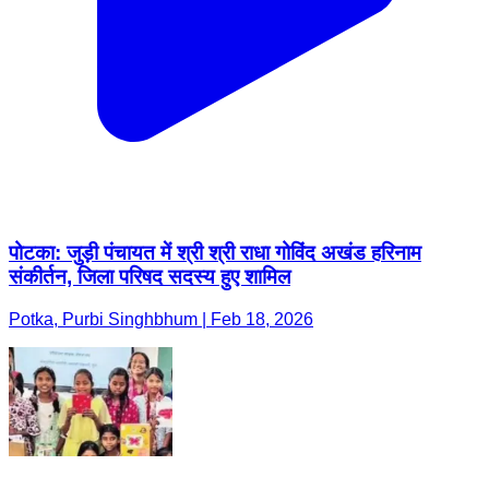
पोटका: जुड़ी पंचायत में श्री श्री राधा गोविंद अखंड हरिनाम
संकीर्तन, जिला परिषद सदस्य हुए शामिल
Potka, Purbi Singhbhum | Feb 18, 2026