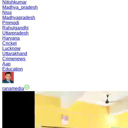
Nitishkumar
Madhya_pradesh
Nsui
Madhyapradesh
Pmmodi
Rahulgandhi
Uttarpradesh
Haryana
Cricket
Lucknow
Uttarakhand
Crimenews
Aap
Education
ranamedia