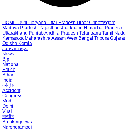
HOME
Delhi
Haryana
Uttar Pradesh
Bihar
Chhattisgarh
Madhya Pradesh
Rajasthan
Jharkhand
Himachal Pradesh
Uttarakhand
Punjab
Andhra Pradesh
Telangana
Tamil Nadu
Karnataka
Maharashtra
Assam
West Bengal
Tripura
Gujarat
Odisha
Kerala
Jansamasya
News
Bjp
National
Police
Bihar
India
कांग्रेस
Accident
Congress
Modi
Delhi
Viral
मारपीट
Breakingnews
Narendramodi