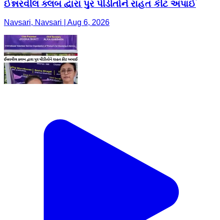
ઈન્નરવીલ ક્લબ દ્વારા પુર પીડીતોને રાહત કીટ અપાઈ
Navsari, Navsari | Aug 6, 2026