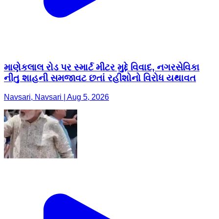
માણેકલાલ રોડ પર સ્માર્ટ મીટર મુદ્દે વિવાદ, નગરસેવિકા
નીતુ શાહની સમજાવટ છતાં રહીશોનો વિરોધ યથાવત
Navsari, Navsari | Aug 5, 2026