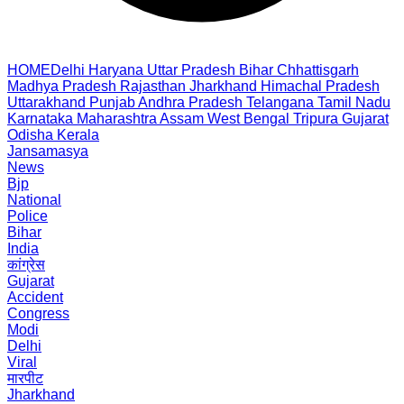
HOME
Delhi
Haryana
Uttar Pradesh
Bihar
Chhattisgarh
Madhya Pradesh
Rajasthan
Jharkhand
Himachal Pradesh
Uttarakhand
Punjab
Andhra Pradesh
Telangana
Tamil Nadu
Karnataka
Maharashtra
Assam
West Bengal
Tripura
Gujarat
Odisha
Kerala
Jansamasya
News
Bjp
National
Police
Bihar
India
कांग्रेस
Gujarat
Accident
Congress
Modi
Delhi
Viral
मारपीट
Jharkhand