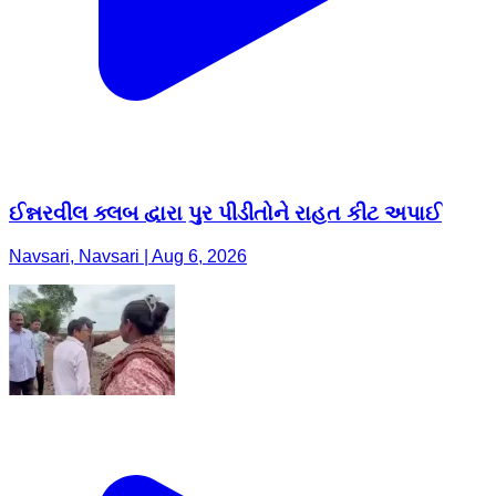
ઈન્નરવીલ ક્લબ દ્વારા પુર પીડીતોને રાહત કીટ અપાઈ
Navsari, Navsari | Aug 6, 2026