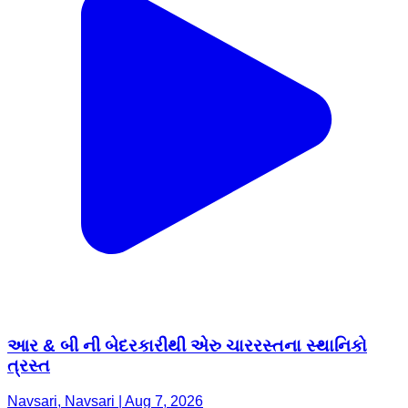
આર & બી ની બેદરકારીથી એરુ ચારરસ્તના સ્થાનિકો
ત્રસ્ત
Navsari, Navsari | Aug 7, 2026