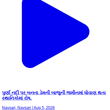
પુર્ણા નદી પર બનતા ડેમની બાજુની જમીનમાં ધોવાણ થતા
સ્થાનિકોમાં રોષ.
Navsari, Navsari | Aug 5, 2026