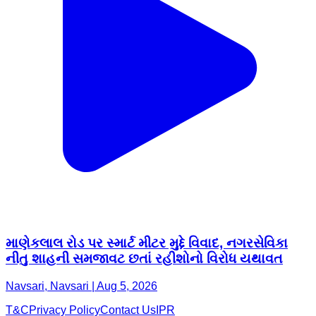
માણેકલાલ રોડ પર સ્માર્ટ મીટર મુદ્દે વિવાદ, નગરસેવિકા
નીતુ શાહની સમજાવટ છતાં રહીશોનો વિરોધ યથાવત
Navsari, Navsari | Aug 5, 2026
T&C
Privacy Policy
Contact Us
IPR