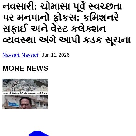
નવસારી: ચોમાસા પૂર્વે સ્વચ્છતા
પર મનપાનો ફોકસ: કમિશનરે
સફાઈ અને વેસ્ટ કલેક્શન
વ્યવસ્થા અંગે આપી કડક સૂચના
Navsari, Navsari
|
Jun 11, 2026
MORE NEWS