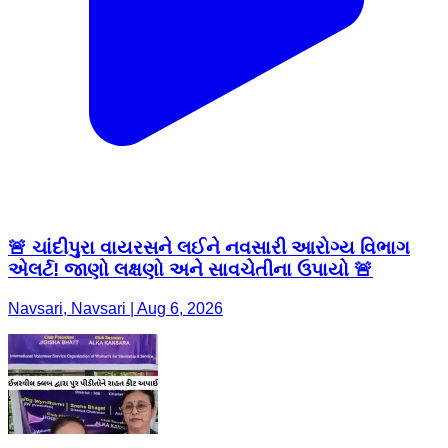
🚨 ચાંદીપુરા વાયરસને લઈને નવસારી આરોગ્ય વિભાગ
એલર્ટ! જાણો લક્ષણો અને સાવચેતીના ઉપાયો 🚨
Navsari, Navsari | Aug 6, 2026