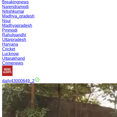
Breakingnews
Narendramodi
Nitishkumar
Madhya_pradesh
Nsui
Madhyapradesh
Pmmodi
Rahulgandhi
Uttarpradesh
Haryana
Cricket
Lucknow
Uttarakhand
Crimenews
daily43000649_2