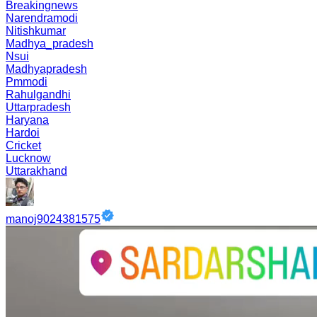
Breakingnews
Narendramodi
Nitishkumar
Madhya_pradesh
Nsui
Madhyapradesh
Pmmodi
Rahulgandhi
Uttarpradesh
Haryana
Hardoi
Cricket
Lucknow
Uttarakhand
manoj9024381575