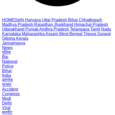
HOME
Delhi
Haryana
Uttar Pradesh
Bihar
Chhattisgarh
Madhya Pradesh
Rajasthan
Jharkhand
Himachal Pradesh
Uttarakhand
Punjab
Andhra Pradesh
Telangana
Tamil Nadu
Karnataka
Maharashtra
Assam
West Bengal
Tripura
Gujarat
Odisha
Kerala
Jansamasya
News
पुलिस
Bjp
National
Police
Bihar
India
कांग्रेस
भाजपा
Accident
Congress
Modi
Delhi
Viral
मारपीट