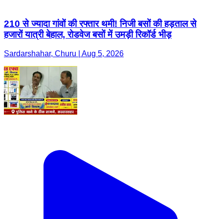
210 से ज्यादा गांवों की रफ्तार थमी! निजी बसों की हड़ताल से
हजारों यात्री बेहाल, रोडवेज बसों में उमड़ी रिकॉर्ड भीड़
Sardarshahar, Churu | Aug 5, 2026