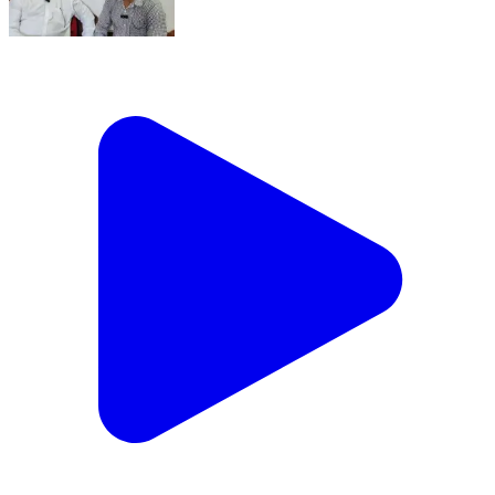
आखिर कब थमेगा कच्चा बस स्टैंड का बढ़ा विवाद? देखिए आर/पार!
Sardarshahar, Churu | Aug 5, 2026