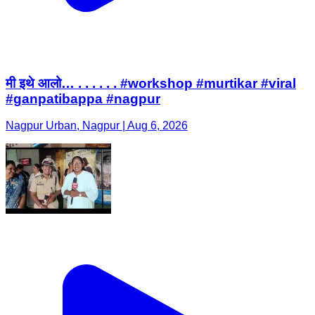
मी इथे आलो… . . . . . . #workshop #murtikar #viral
#ganpatibappa #nagpur
Nagpur Urban, Nagpur | Aug 6, 2026