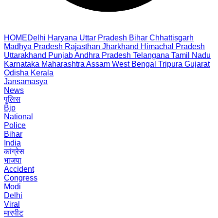
HOME
Delhi
Haryana
Uttar Pradesh
Bihar
Chhattisgarh
Madhya Pradesh
Rajasthan
Jharkhand
Himachal Pradesh
Uttarakhand
Punjab
Andhra Pradesh
Telangana
Tamil Nadu
Karnataka
Maharashtra
Assam
West Bengal
Tripura
Gujarat
Odisha
Kerala
Jansamasya
News
पुलिस
Bjp
National
Police
Bihar
India
कांग्रेस
भाजपा
Accident
Congress
Modi
Delhi
Viral
मारपीट