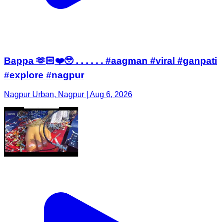
Bappa 🫶🏻❤️🥹 . . . . . . #aagman #viral #ganpati
#explore #nagpur
Nagpur Urban, Nagpur | Aug 6, 2026