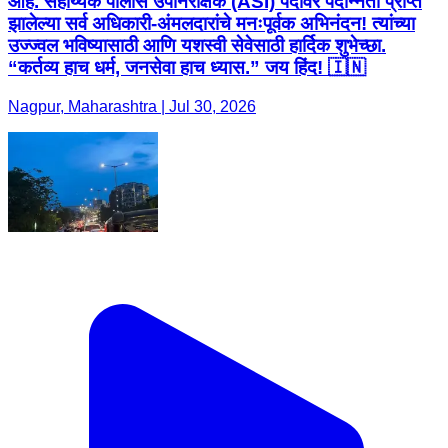
आहे. सहाय्यक पोलीस उपनिरीक्षक (ASI) पदावर पदोन्नती प्राप्त
झालेल्या सर्व अधिकारी-अंमलदारांचे मनःपूर्वक अभिनंदन! त्यांच्या
उज्ज्वल भविष्यासाठी आणि यशस्वी सेवेसाठी हार्दिक शुभेच्छा.
“कर्तव्य हाच धर्म, जनसेवा हाच ध्यास.” जय हिंद! 🇮🇳
Nagpur, Maharashtra | Jul 30, 2026