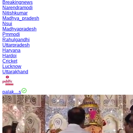
Breakingnews
Narendramodi
Nitishkumar
Madhya_pradesh
Nsui
Madhyapradesh
Pmmodi
Rahulgandhi
Uttarpradesh
Haryana
Hardoi
Cricket
Lucknow
Uttarakhand
palak....s