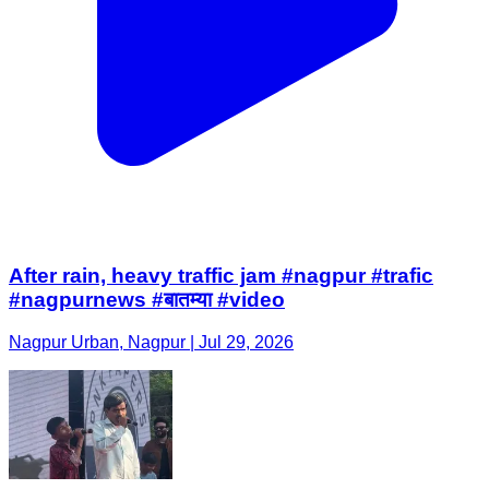
After rain, heavy traffic jam #nagpur #trafic
#nagpurnews #बातम्या #video
Nagpur Urban, Nagpur | Jul 29, 2026