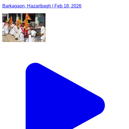
Barkagaon, Hazaribagh | Feb 18, 2026