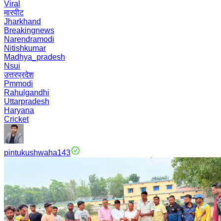
Viral
मारपीट
Jharkhand
Breakingnews
Narendramodi
Nitishkumar
Madhya_pradesh
Nsui
उत्तरप्रदेश
Pmmodi
Rahulgandhi
Uttarpradesh
Haryana
Cricket
pintukushwaha143