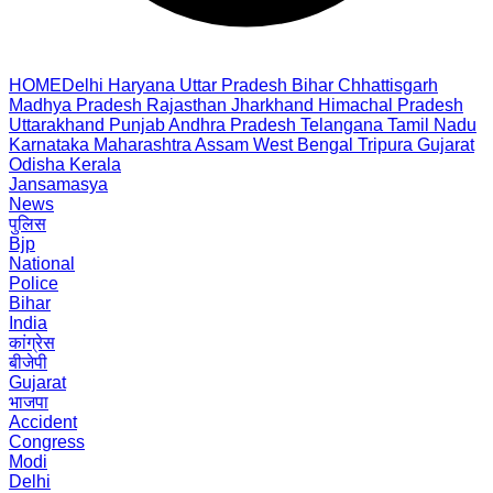
HOME
Delhi
Haryana
Uttar Pradesh
Bihar
Chhattisgarh
Madhya Pradesh
Rajasthan
Jharkhand
Himachal Pradesh
Uttarakhand
Punjab
Andhra Pradesh
Telangana
Tamil Nadu
Karnataka
Maharashtra
Assam
West Bengal
Tripura
Gujarat
Odisha
Kerala
Jansamasya
News
पुलिस
Bjp
National
Police
Bihar
India
कांग्रेस
बीजेपी
Gujarat
भाजपा
Accident
Congress
Modi
Delhi