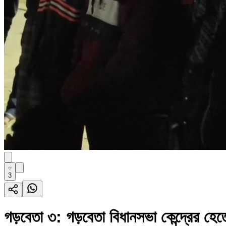
3
গড়বেতা ৩: গড়বেতা বিধানসভা কেন্দ্রের হ