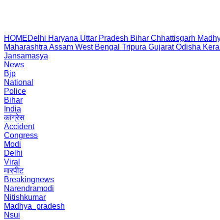
HOME
Delhi
Haryana
Uttar Pradesh
Bihar
Chhattisgarh
Madhy
Maharashtra
Assam
West Bengal
Tripura
Gujarat
Odisha
Kera
Jansamasya
News
Bjp
National
Police
Bihar
India
कांग्रेस
Accident
Congress
Modi
Delhi
Viral
मारपीट
Breakingnews
Narendramodi
Nitishkumar
Madhya_pradesh
Nsui