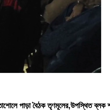
েতোশোলে পাড়া বৈঠক তৃণমূলের,উপস্থিত ব্লক