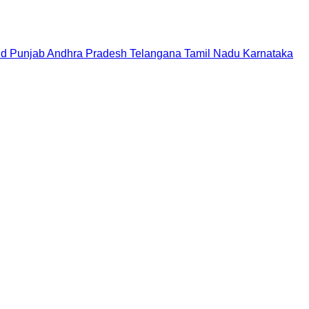
nd
Punjab
Andhra Pradesh
Telangana
Tamil Nadu
Karnataka