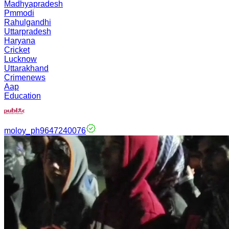
Madhyapradesh
Pmmodi
Rahulgandhi
Uttarpradesh
Haryana
Cricket
Lucknow
Uttarakhand
Crimenews
Aap
Education
moloy_ph9647240076