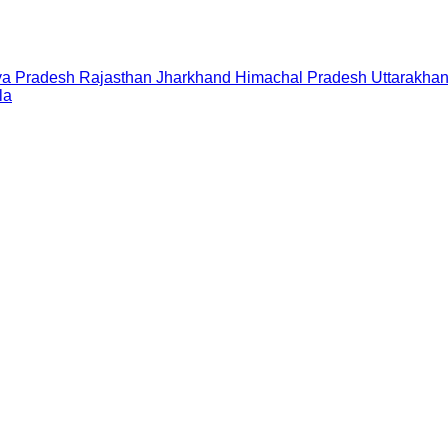
a Pradesh
Rajasthan
Jharkhand
Himachal Pradesh
Uttarakha
la