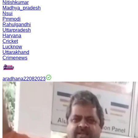
Nitishkumar
Madhya_pradesh
Nsui
Pmmodi
Rahulgandhi
Uttarpradesh
Haryana
Cricket
Lucknow
Uttarakhand
Crimenews
aradhana22082023