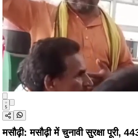
5
मसौढ़ी: मसौढ़ी में चुनावी सुरक्षा पूरी,