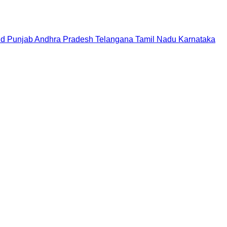
nd
Punjab
Andhra Pradesh
Telangana
Tamil Nadu
Karnataka