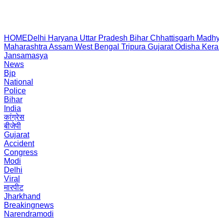
HOME
Delhi
Haryana
Uttar Pradesh
Bihar
Chhattisgarh
Madhy
Maharashtra
Assam
West Bengal
Tripura
Gujarat
Odisha
Kera
Jansamasya
News
Bjp
National
Police
Bihar
India
कांग्रेस
बीजेपी
Gujarat
Accident
Congress
Modi
Delhi
Viral
मारपीट
Jharkhand
Breakingnews
Narendramodi