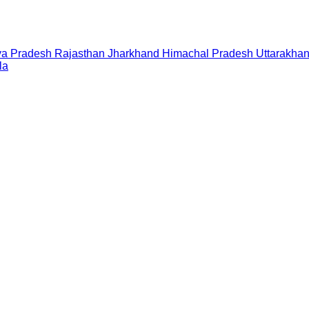
a Pradesh
Rajasthan
Jharkhand
Himachal Pradesh
Uttarakha
la