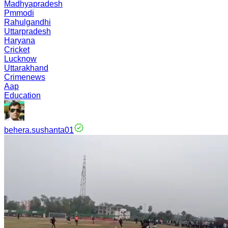
Madhyapradesh
Pmmodi
Rahulgandhi
Uttarpradesh
Haryana
Cricket
Lucknow
Uttarakhand
Crimenews
Aap
Education
behera.sushanta01