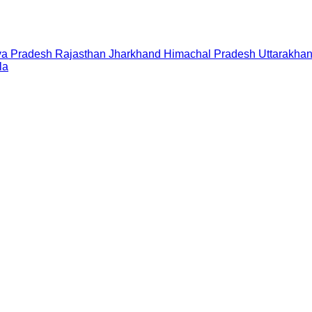
a Pradesh
Rajasthan
Jharkhand
Himachal Pradesh
Uttarakha
la