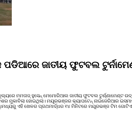
ପଡିଆରେ ଜାତୀୟ ଫୁଟବଲ ଟୁର୍ନାମେ
ରେ ମମତାଜ୍ ହୁସେନ୍ ମେମୋରିଆଲ ଜାତୀୟ ଫୁଟବଲ ଟୁର୍ଣ୍ଣାମେଣ୍ଟ ଉଦ୍‌ଘା
ଶର ମୁକାବିଲା ହୋଇଥିଲା। ମୟୂରଭଞ୍ଜର କ୍ୟାପଟେନ୍ ନାଇଜେରିଆର ଇସମାଇ
ଧିମଧ୍ୟରୁ ଏହି ଖେଳର ପ୍ରଥମାର୍ଦ୍ଧର ୧୪ ମିନିଟରେ ମୟୂରଭଞ୍ଜ ଟିମ ଗୋ