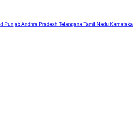
nd
Punjab
Andhra Pradesh
Telangana
Tamil Nadu
Karnataka