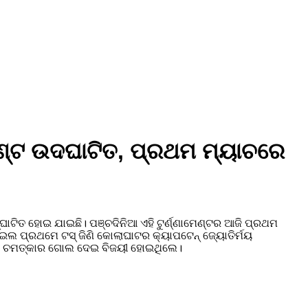
ଣ୍ଟ ଉଦଘାଟିତ, ପ୍ରଥମ ମ୍ୟାଚରେ
ଟିତ ହୋଇ ଯାଇଛି। ପଞ୍ଚଦିନିଆ ଏହି ଟୁର୍ଣ୍ଣାମେଣ୍ଟର ଆଜି ପ୍ରଥମ
ଲ ପ୍ରଥମେ ଟସ୍ ଜିଣି କୋଲାଘାଟର କ୍ୟାପଟେନ୍ ଜ୍ୟୋତିର୍ମୟ
ଟିଏ ଚମତ୍କାର ଗୋଲ ଦେଇ ବିଜୟୀ ହୋଇଥିଲେ।