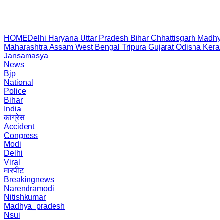
HOME
Delhi
Haryana
Uttar Pradesh
Bihar
Chhattisgarh
Madhy
Maharashtra
Assam
West Bengal
Tripura
Gujarat
Odisha
Kera
Jansamasya
News
Bjp
National
Police
Bihar
India
कांग्रेस
Accident
Congress
Modi
Delhi
Viral
मारपीट
Breakingnews
Narendramodi
Nitishkumar
Madhya_pradesh
Nsui