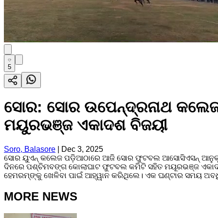
5
ସୋର: ସୋର ଉପେନ୍ଦ୍ରନାଥ କଲେଜ 
ମୟୁରଭଞ୍ଜ ଏକାଦଶ ବିଜୟୀ
Soro, Balasore
|
Dec 3, 2025
ସୋର ୟୁଏନ୍ କଲେଜ ପଡ଼ିଆଠାରେ ଆଜି ସୋର ଫୁଟବଲ ଆସୋସିଏସନ୍ ଆନୁକୂଲ୍ୟ
ଦିନରେ ପଶ୍ଚିମବଙ୍ଗ କୋଲାଘାଟ ଫୁଟବଲ କମିଟି ସହିତ ମୟୂରଭଞ୍ଜ ଏକାଦ
ହେମରମ୍‌ଙ୍କୁ ଖେଳିବା ପାଇଁ ଆହ୍ୱାନ କରିଥିଲେ। ଏକ ଘଣ୍ଟାର ସମୟ ଅବ
MORE NEWS