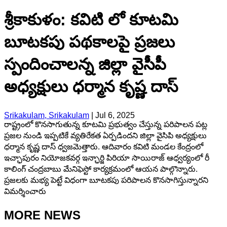
శ్రీకాకుళం: కవిటి లో కూటమి
బూటకపు పథకాలపై ప్రజలు
స్పందించాలన్న జిల్లా వైసీపీ
అధ్యక్షులు ధర్మాన కృష్ణ దాస్
Srikakulam, Srikakulam
|
Jul 6, 2025
రాష్ట్రంలో కొనసాగుతున్న కూటమి ప్రభుత్వం చేస్తున్న పరిపాలన పట్ల
ప్రజల నుండి ఇప్పటికే వ్యతిరేకత ఏర్పడిందని జిల్లా వైసిపి అధ్యక్షులు
ధర్మాన కృష్ణ దాస్ ధ్వజమెత్తారు. ఆదివారం కవిటి మండల కేంద్రంలో
ఇచ్ఛాపురం నియోజకవర్గ ఇన్ఛార్జి పిరియా సాయిరాజ్ ఆధ్వర్యంలో రీ
కాలింగ్ చంద్రబాబు మేనిఫెస్టో కార్యక్రమంలో ఆయన పాల్గొన్నారు.
ప్రజలకు మభ్య పెట్టే విధంగా బూటకపు పరిపాలన కొనసాగిస్తున్నారని
విమర్శించారు
MORE NEWS