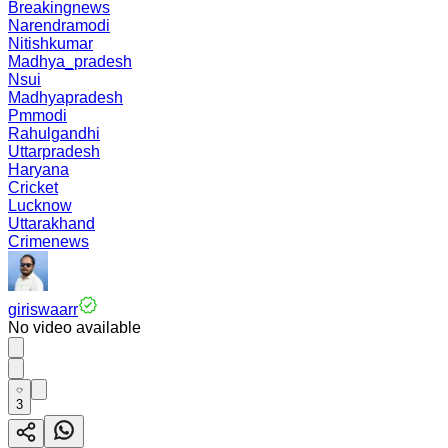
Breakingnews
Narendramodi
Nitishkumar
Madhya_pradesh
Nsui
Madhyapradesh
Pmmodi
Rahulgandhi
Uttarpradesh
Haryana
Cricket
Lucknow
Uttarakhand
Crimenews
giriswaarr
No video available
3