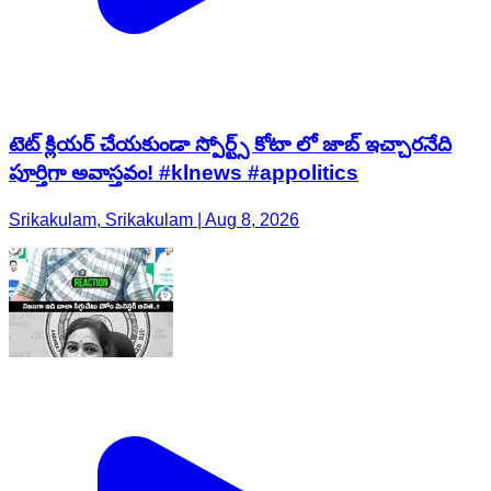
టెట్ క్లియర్ చేయకుండా స్పోర్ట్స్ కోటా లో జాబ్ ఇచ్చారనేది
పూర్తిగా అవాస్తవం! #klnews #appolitics
Srikakulam, Srikakulam | Aug 8, 2026