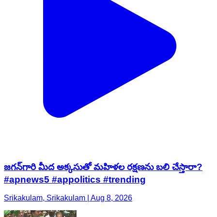
జగన్‌గారి మీద అక్కసుతో మహిళల రక్షణను బలి చేస్తారా?
#apnews5 #appolitics #trending
Srikakulam, Srikakulam | Aug 8, 2026