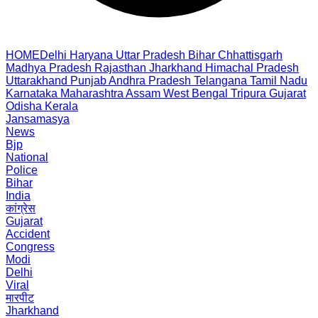
HOME
Delhi
Haryana
Uttar Pradesh
Bihar
Chhattisgarh
Madhya Pradesh
Rajasthan
Jharkhand
Himachal Pradesh
Uttarakhand
Punjab
Andhra Pradesh
Telangana
Tamil Nadu
Karnataka
Maharashtra
Assam
West Bengal
Tripura
Gujarat
Odisha
Kerala
Jansamasya
News
Bjp
National
Police
Bihar
India
कांग्रेस
Gujarat
Accident
Congress
Modi
Delhi
Viral
मारपीट
Jharkhand