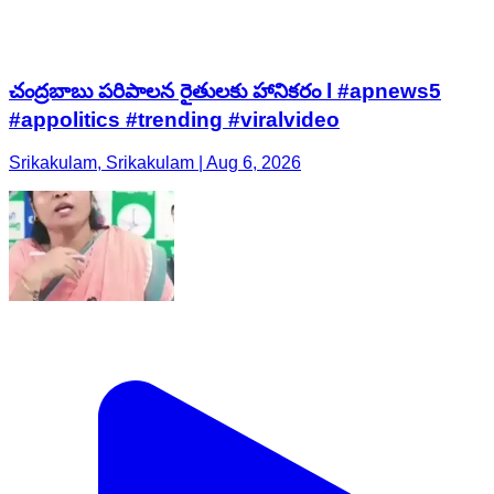
చంద్రబాబు పరిపాలన రైతులకు హానికరం l #apnews5
#appolitics #trending #viralvideo
Srikakulam, Srikakulam | Aug 6, 2026