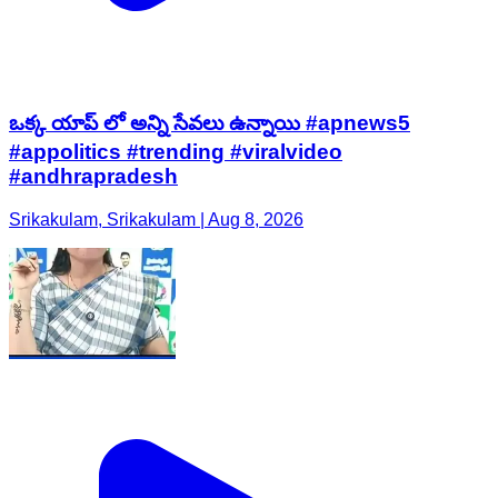
ఒక్క యాప్ లో అన్ని సేవలు ఉన్నాయి #apnews5
#appolitics #trending #viralvideo
#andhrapradesh
Srikakulam, Srikakulam | Aug 8, 2026