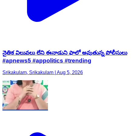
నైతిక విలువ‌లు లేని ఈనాడుని ఫాలో అవుతున్న పోలీసులు
#apnews5 #appolitics #trending
Srikakulam, Srikakulam | Aug 5, 2026