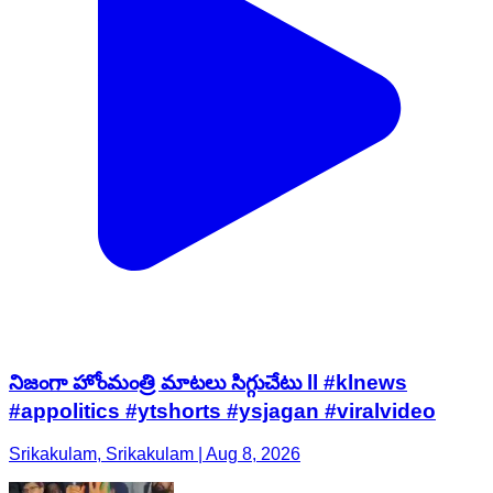
నిజంగా హోంమంత్రి మాటలు సిగ్గుచేటు ll #klnews
#appolitics #ytshorts #ysjagan #viralvideo
Srikakulam, Srikakulam | Aug 8, 2026