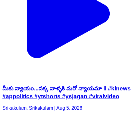
మీకు న్యాయo...పక్క వాళ్ళకి మరో న్యాయమా ll #klnews
#appolitics #ytshorts #ysjagan #viralvideo
Srikakulam, Srikakulam | Aug 5, 2026