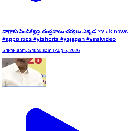
పొగాకు సిండికేట్లపై చంద్రబాబు చర్యలు ఎక్కడ ?? #klnews
#appolitics #ytshorts #ysjagan #viralvideo
Srikakulam, Srikakulam | Aug 6, 2026