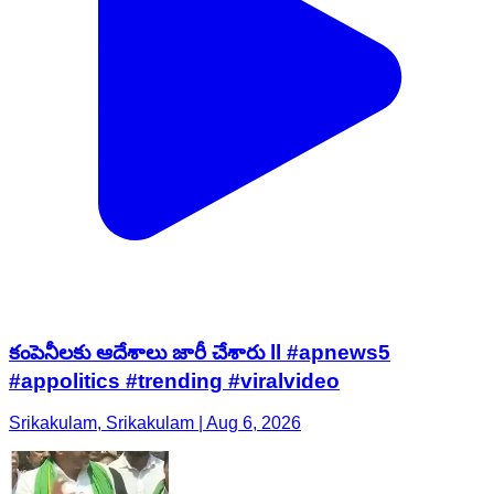
కంపెనీలకు ఆదేశాలు జారీ చేశారు ll #apnews5
#appolitics #trending #viralvideo
Srikakulam, Srikakulam | Aug 6, 2026