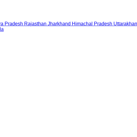
a Pradesh
Rajasthan
Jharkhand
Himachal Pradesh
Uttarakha
la