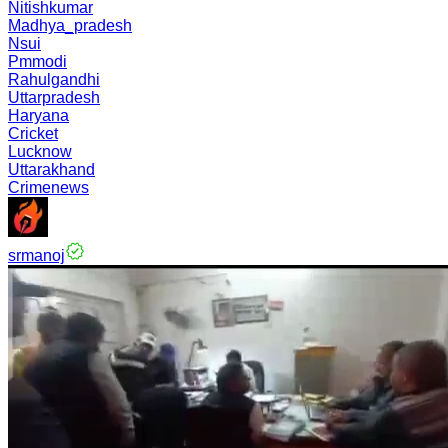
Nitishkumar
Madhya_pradesh
Nsui
Pmmodi
Rahulgandhi
Uttarpradesh
Haryana
Cricket
Lucknow
Uttarakhand
Crimenews
srmanoj