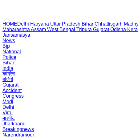
HOME
Delhi
Haryana
Uttar Pradesh
Bihar
Chhattisgarh
Madhy
Maharashtra
Assam
West Bengal
Tripura
Gujarat
Odisha
Kera
Jansamasya
News
Bjp
National
Police
Bihar
India
कांग्रेस
बीजेपी
Gujarat
Accident
Congress
Modi
Delhi
Viral
मारपीट
Jharkhand
Breakingnews
Narendramodi