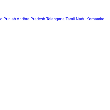
nd
Punjab
Andhra Pradesh
Telangana
Tamil Nadu
Karnataka