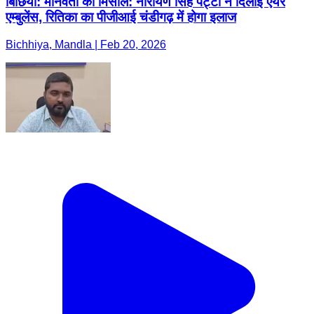
बिछिया: मानवता की मिसाल: नारायण सिंह पट्टा ने दिलाई एयर
एम्बुलेंस, रितिका का पीजीआई चंडीगढ़ में होगा इलाज
Bichhiya, Mandla | Feb 20, 2026