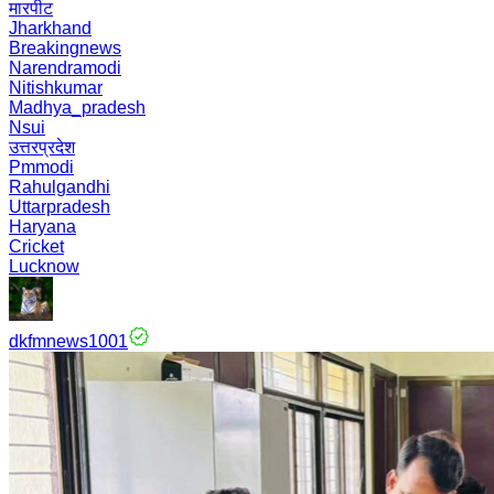
मारपीट
Jharkhand
Breakingnews
Narendramodi
Nitishkumar
Madhya_pradesh
Nsui
उत्तरप्रदेश
Pmmodi
Rahulgandhi
Uttarpradesh
Haryana
Cricket
Lucknow
dkfmnews1001