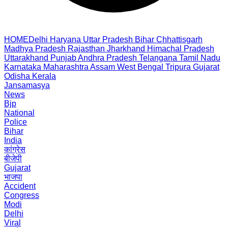
HOME
Delhi
Haryana
Uttar Pradesh
Bihar
Chhattisgarh
Madhya Pradesh
Rajasthan
Jharkhand
Himachal Pradesh
Uttarakhand
Punjab
Andhra Pradesh
Telangana
Tamil Nadu
Karnataka
Maharashtra
Assam
West Bengal
Tripura
Gujarat
Odisha
Kerala
Jansamasya
News
Bjp
National
Police
Bihar
India
कांग्रेस
बीजेपी
Gujarat
भाजपा
Accident
Congress
Modi
Delhi
Viral