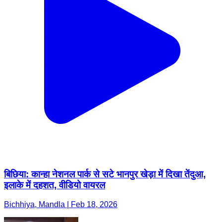
बिछिया: कान्हा नेशनल पार्क से सटे भानपुर खेड़ा में दिखा तेंदुआ,
इलाके में दहशत, वीडियो वायरल
Bichhiya, Mandla | Feb 18, 2026