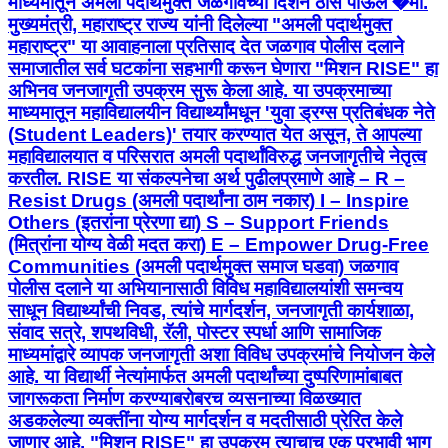
माध्यमातून अमली पदार्थमुक्त जळगावच्या दिशेने ठोस पाऊल �मा.
मुख्यमंत्री, महाराष्ट्र राज्य यांनी दिलेल्या "अमली पदार्थमुक्त
महाराष्ट्र" या आवाहनाला प्रतिसाद देत जळगाव पोलीस दलाने
समाजातील सर्व घटकांना सहभागी करून घेणारा "मिशन RISE" हा
अभिनव जनजागृती उपक्रम सुरू केला आहे. या उपक्रमाच्या
माध्यमातून महाविद्यालयीन विद्यार्थ्यांमधून 'युवा ड्रग्स प्रतिबंधक नेते
(Student Leaders)' तयार करण्यात येत असून, ते आपल्या
महाविद्यालयात व परिसरात अमली पदार्थांविरुद्ध जनजागृतीचे नेतृत्व
करतील. RISE या संकल्पनेचा अर्थ पुढीलप्रमाणे आहे – R –
Resist Drugs (अमली पदार्थांना ठाम नकार) I – Inspire
Others (इतरांना प्रेरणा द्या) S – Support Friends
(मित्रांना योग्य वेळी मदत करा) E – Empower Drug-Free
Communities (अमली पदार्थमुक्त समाज घडवा) जळगाव
पोलीस दलाने या अभियानासाठी विविध महाविद्यालयांशी समन्वय
साधून विद्यार्थ्यांची निवड, त्यांचे मार्गदर्शन, जनजागृती कार्यशाळा,
संवाद सत्रे, शपथविधी, रॅली, पोस्टर स्पर्धा आणि सामाजिक
माध्यमांद्वारे व्यापक जनजागृती अशा विविध उपक्रमांचे नियोजन केले
आहे. या विद्यार्थी नेत्यांमार्फत अमली पदार्थांच्या दुष्परिणामांबाबत
जागरूकता निर्माण करण्याबरोबरच व्यसनाच्या विळख्यात
अडकलेल्या व्यक्तींना योग्य मार्गदर्शन व मदतीसाठी प्रेरित केले
जाणार आहे. "मिशन RISE" हा उपक्रम त्याचाच एक प्रभावी भाग