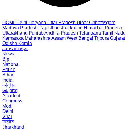
HOME
Delhi
Haryana
Uttar Pradesh
Bihar
Chhattisgarh
Madhya Pradesh
Rajasthan
Jharkhand
Himachal Pradesh
Uttarakhand
Punjab
Andhra Pradesh
Telangana
Tamil Nadu
Karnataka
Maharashtra
Assam
West Bengal
Tripura
Gujarat
Odisha
Kerala
Jansamasya
News
Bjp
National
Police
Bihar
India
कांग्रेस
Gujarat
Accident
Congress
Modi
Delhi
Viral
मारपीट
Jharkhand