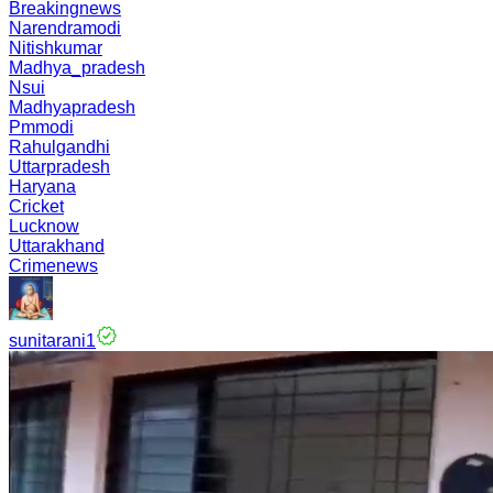
Breakingnews
Narendramodi
Nitishkumar
Madhya_pradesh
Nsui
Madhyapradesh
Pmmodi
Rahulgandhi
Uttarpradesh
Haryana
Cricket
Lucknow
Uttarakhand
Crimenews
sunitarani1