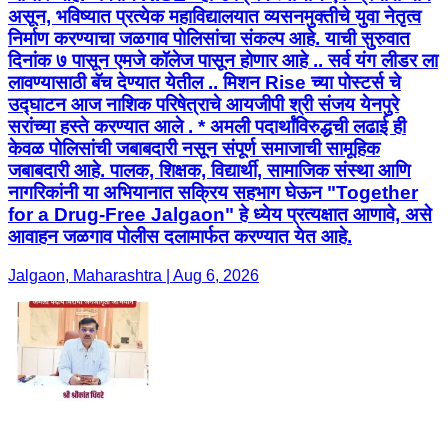
असून, भविष्यात प्रत्येक महाविद्यालयात व्यसनमुक्तीचे युवा नेतृत्व
निर्माण करण्याचा जळगाव पोलिसांचा संकल्प आहे. याची सुरुवात
दिनांक ७ पासून एमजे कॉलेज पासून होणार आहे .. सर्व यंग लीडर ला
लावण्यासाठी बॅच देण्यात येतील .. मिशन Rise च्या पोस्टर्स चे
उद्घाटन आज नाशिक परिषेत्राचे आयजीपी श्री संजय येनपुरे
सरांच्या हस्ते करण्यात आले . * अमली पदार्थांविरुद्धची लढाई ही
केवळ पोलिसांची जबाबदारी नसून संपूर्ण समाजाची सामूहिक
जबाबदारी आहे. पालक, शिक्षक, विद्यार्थी, सामाजिक संस्था आणि
नागरिकांनी या अभियानात सक्रिय सहभाग घेऊन "Together
for a Drug-Free Jalgaon" हे ध्येय प्रत्यक्षात आणावे, असे
आवाहन जळगाव पोलीस दलामार्फत करण्यात येत आहे.
Jalgaon, Maharashtra | Aug 6, 2026