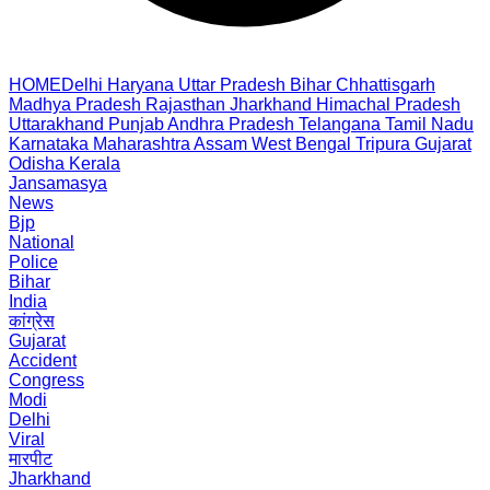
HOME
Delhi
Haryana
Uttar Pradesh
Bihar
Chhattisgarh
Madhya Pradesh
Rajasthan
Jharkhand
Himachal Pradesh
Uttarakhand
Punjab
Andhra Pradesh
Telangana
Tamil Nadu
Karnataka
Maharashtra
Assam
West Bengal
Tripura
Gujarat
Odisha
Kerala
Jansamasya
News
Bjp
National
Police
Bihar
India
कांग्रेस
Gujarat
Accident
Congress
Modi
Delhi
Viral
मारपीट
Jharkhand