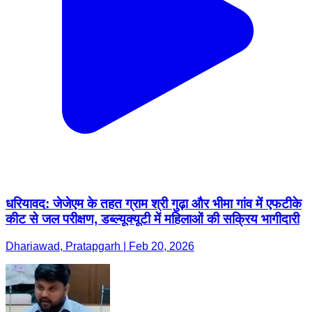
धरियावद: जेजेएम के तहत ग्राम श्री गुढ़ा और भीमा गांव में एफटीके
कीट से जल परीक्षण, डब्ल्यूक्यूटी में महिलाओं की सक्रिय भागीदारी
Dhariawad, Pratapgarh | Feb 20, 2026