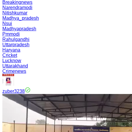
Breakingnews
Narendramodi
Nitishkumar
Madhya_pradesh
Nsui
Madhyapradesh
Pmmodi
Rahulgandhi
Uttarpradesh
Haryana
Cricket
Lucknow
Uttarakhand
Crimenews
zuber3238