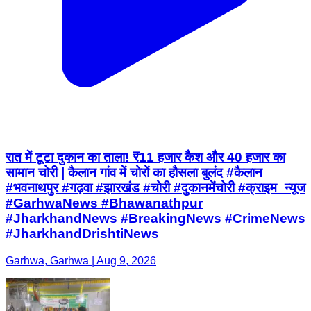
रात में टूटा दुकान का ताला! ₹11 हजार कैश और 40 हजार का
सामान चोरी | कैलान गांव में चोरों का हौसला बुलंद #कैलान
#भवनाथपुर #गढ़वा #झारखंड #चोरी #दुकानमेंचोरी #क्राइम_न्यूज
#GarhwaNews #Bhawanathpur
#JharkhandNews #BreakingNews #CrimeNews
#JharkhandDrishtiNews
Garhwa, Garhwa | Aug 9, 2026