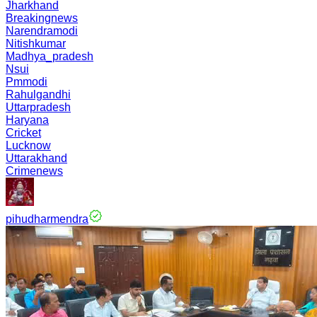
Jharkhand
Breakingnews
Narendramodi
Nitishkumar
Madhya_pradesh
Nsui
Pmmodi
Rahulgandhi
Uttarpradesh
Haryana
Cricket
Lucknow
Uttarakhand
Crimenews
pihudharmendra