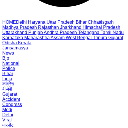
HOME
Delhi
Haryana
Uttar Pradesh
Bihar
Chhattisgarh
Madhya Pradesh
Rajasthan
Jharkhand
Himachal Pradesh
Uttarakhand
Punjab
Andhra Pradesh
Telangana
Tamil Nadu
Karnataka
Maharashtra
Assam
West Bengal
Tripura
Gujarat
Odisha
Kerala
Jansamasya
News
Bjp
National
Police
Bihar
India
कांग्रेस
बीजेपी
Gujarat
Accident
Congress
Modi
Delhi
Viral
मारपीट