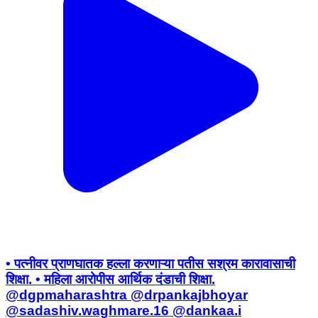
• पत्नीवर प्राणघातक हल्ला करणाऱ्या पतीस सश्रम कारावासाची
शिक्षा. • महिला आरोपीस आर्थिक दंडाची शिक्षा.
@dgpmaharashtra @drpankajbhoyar
@sadashiv.waghmare.16 @dankaa.i