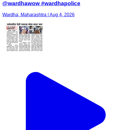
@wardhawow #wardhapolice
Wardha, Maharashtra | Aug 4, 2026