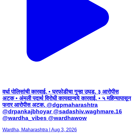
वर्धा पोलिसांची कारवाई. • घरफोडीचा गुन्हा उघड. ३ आरोपीस
अटक • अंमली पदार्थ विरोधी कायद्यान्वये कारवाई. • ५ महिन्यापासून
फरार आरोपीस अटक. @dgpmaharashtra
@drpankajbhoyar @sadashiv.waghmare.16
@wardha_vibes @wardhawow
Wardha, Maharashtra | Aug 3, 2026