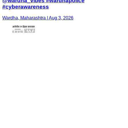
@wardha_vibes #wardhapolice
#cyberawareness
Wardha, Maharashtra | Aug 3, 2026