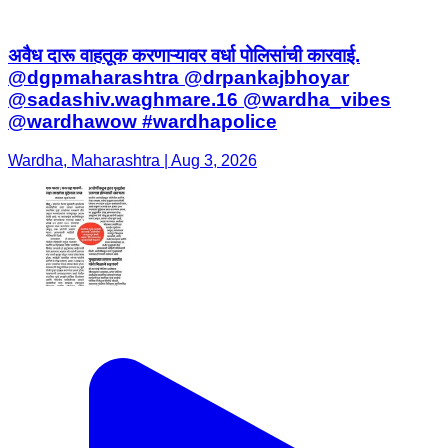
अवैध दारू वाहतूक करणाऱ्यावर वर्धा पोलिसांची कारवाई.
@dgpmaharashtra @drpankajbhoyar
@sadashiv.waghmare.16 @wardha_vibes
@wardhawow #wardhapolice
Wardha, Maharashtra | Aug 3, 2026