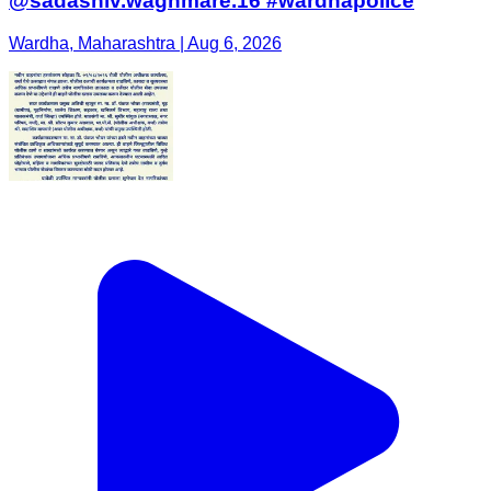
@sadashiv.waghmare.16 #wardhapolice
Wardha, Maharashtra | Aug 6, 2026