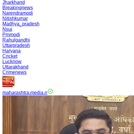
Jharkhand
Breakingnews
Narendramodi
Nitishkumar
Madhya_pradesh
Nsui
Pmmodi
Rahulgandhi
Uttarpradesh
Haryana
Cricket
Lucknow
Uttarakhand
Crimenews
maharashtra.media.n