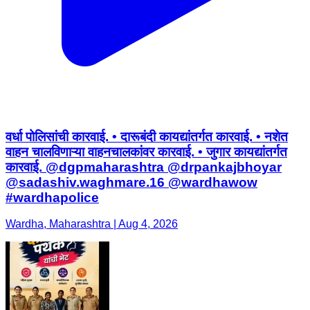
वर्धा पोलिसांची कारवाई. • दारूबंदी कायद्यांतर्गत कारवाई. • नशेत
वाहन चालविणाऱ्या वाहनचालकांवर कारवाई. • जुगार कायद्यांतर्गत
कारवाई. @dgpmaharashtra @drpankajbhoyar
@sadashiv.waghmare.16 @wardhawow
#wardhapolice
Wardha, Maharashtra | Aug 4, 2026