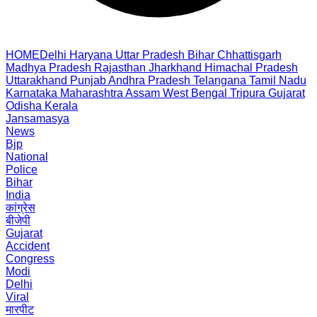
HOME
Delhi
Haryana
Uttar Pradesh
Bihar
Chhattisgarh
Madhya Pradesh
Rajasthan
Jharkhand
Himachal Pradesh
Uttarakhand
Punjab
Andhra Pradesh
Telangana
Tamil Nadu
Karnataka
Maharashtra
Assam
West Bengal
Tripura
Gujarat
Odisha
Kerala
Jansamasya
News
Bjp
National
Police
Bihar
India
कांग्रेस
बीजेपी
Gujarat
Accident
Congress
Modi
Delhi
Viral
मारपीट