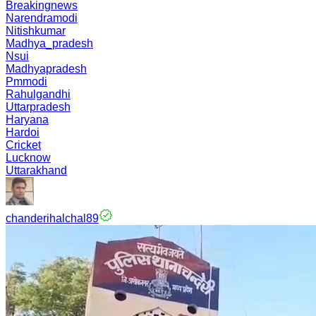
Breakingnews
Narendramodi
Nitishkumar
Madhya_pradesh
Nsui
Madhyapradesh
Pmmodi
Rahulgandhi
Uttarpradesh
Haryana
Hardoi
Cricket
Lucknow
Uttarakhand
chanderihalchal89