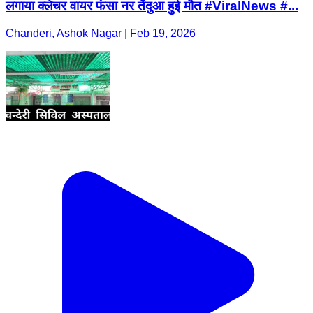
लगाया क्लेचर वायर फंसा नर तेंदुआ हुई मौत #ViralNews #...
Chanderi, Ashok Nagar | Feb 19, 2026