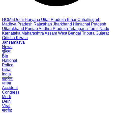
HOME
Delhi
Haryana
Uttar Pradesh
Bihar
Chhattisgarh
Madhya Pradesh
Rajasthan
Jharkhand
Himachal Pradesh
Uttarakhand
Punjab
Andhra Pradesh
Telangana
Tamil Nadu
Karnataka
Maharashtra
Assam
West Bengal
Tripura
Gujarat
Odisha
Kerala
Jansamasya
News
पुलिस
Bjp
National
Police
Bihar
India
कांग्रेस
भाजपा
Accident
Congress
Modi
Delhi
Viral
मारपीट