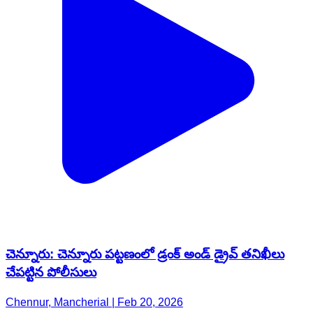
చెన్నూరు: చెన్నూరు పట్టణంలో డ్రంక్ అండ్ డ్రైవ్ తనిఖీలు
చేపట్టిన పోలీసులు
Chennur, Mancherial | Feb 20, 2026