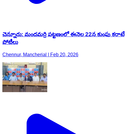
చెన్నూరు: మందమర్రి పట్టణంలో ఈనెల 22న కుంఫు కరాటే
పోటీలు
Chennur, Mancherial | Feb 20, 2026