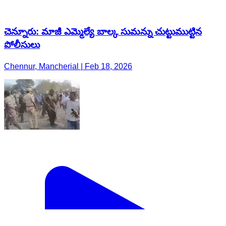
చెన్నూరు: మాజీ ఎమ్మెల్యే బాల్క సుమన్ను చుట్టుముట్టిన
పోలీసులు
Chennur, Mancherial | Feb 18, 2026