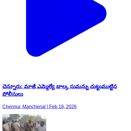
చెన్నూరు: మాజీ ఎమ్మెల్యే బాల్క సుమన్ను చుట్టుముట్టిన
పోలీసులు
Chennur, Mancherial | Feb 18, 2026