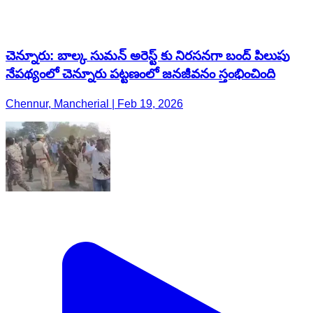
చెన్నూరు: బాల్క సుమన్ అరెస్ట్ కు నిరసనగా బంద్ పిలుపు
నేపథ్యంలో చెన్నూరు పట్టణంలో జనజీవనం స్తంభించింది
Chennur, Mancherial | Feb 19, 2026