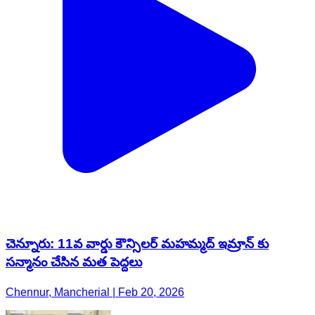
చెన్నూరు: 11వ వార్డు కౌన్సిలర్ మహమ్మద్ ఇమ్రాన్ కు
సన్మానం చేసిన మత పెద్దలు
Chennur, Mancherial | Feb 20, 2026