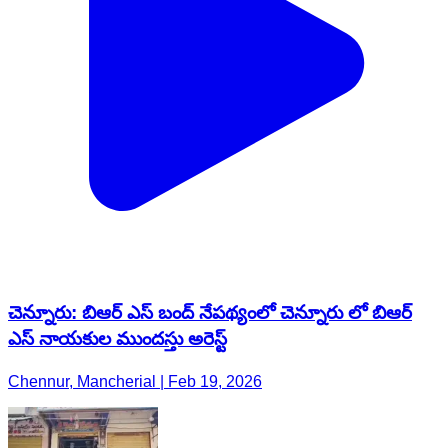
చెన్నూరు: బిఆర్ ఎస్ బంద్ నేపథ్యంలో చెన్నూరు లో బిఆర్
ఎస్ నాయకుల ముందస్తు అరెస్ట్
Chennur, Mancherial | Feb 19, 2026