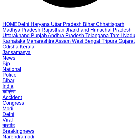
HOME
Delhi
Haryana
Uttar Pradesh
Bihar
Chhattisgarh
Madhya Pradesh
Rajasthan
Jharkhand
Himachal Pradesh
Uttarakhand
Punjab
Andhra Pradesh
Telangana
Tamil Nadu
Karnataka
Maharashtra
Assam
West Bengal
Tripura
Gujarat
Odisha
Kerala
Jansamasya
News
Bjp
National
Police
Bihar
India
कांग्रेस
Accident
Congress
Modi
Delhi
Viral
मारपीट
Breakingnews
Narendramodi