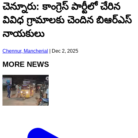
చెన్నూరు: కాంగ్రెస్ పార్టీలో చేరిన
వివిధ గ్రామాలకు చెందిన బిఆర్ఎస్
నాయకులు
Chennur, Mancherial
|
Dec 2, 2025
MORE NEWS