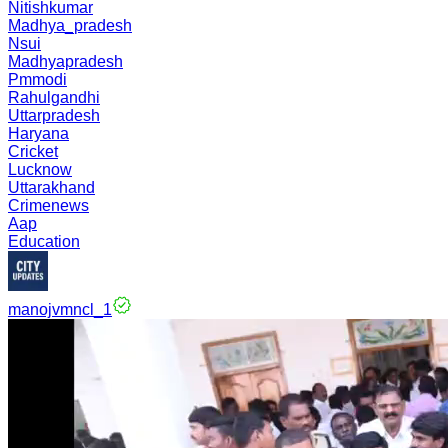
Nitishkumar
Madhya_pradesh
Nsui
Madhyapradesh
Pmmodi
Rahulgandhi
Uttarpradesh
Haryana
Cricket
Lucknow
Uttarakhand
Crimenews
Aap
Education
manojvmncl_1