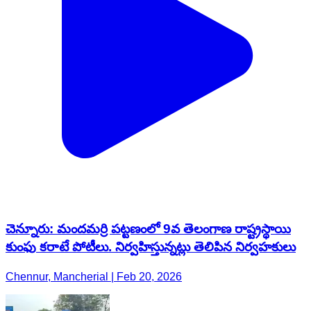
చెన్నూరు: మందమర్రి పట్టణంలో 9వ తెలంగాణ రాష్ట్రస్థాయి
కుంఫు కరాటే పోటీలు. నిర్వహిస్తున్నట్లు తెలిపిన నిర్వహకులు
Chennur, Mancherial | Feb 20, 2026