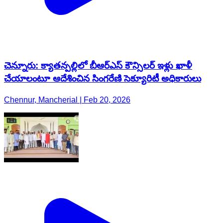
చెన్నూరు: క్యాతన్పల్లిలో బీఆర్ఎస్ కౌన్సిలర్ ఇళ్లు ఖాళీ
చేయాలంటూ ఆదేశించిన సింగరేణి సెక్యూరిటీ అధికారులు
Chennur, Mancherial | Feb 20, 2026