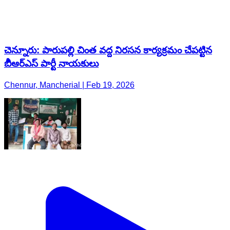
చెన్నూరు: పారుపల్లి చింత వద్ద నిరసన కార్యక్రమం చేపట్టిన
బీిఆర్ఎస్ పార్టీ నాయకులు
Chennur, Mancherial | Feb 19, 2026