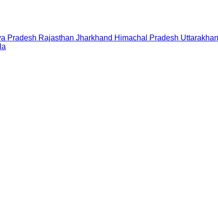
a Pradesh
Rajasthan
Jharkhand
Himachal Pradesh
Uttarakha
la