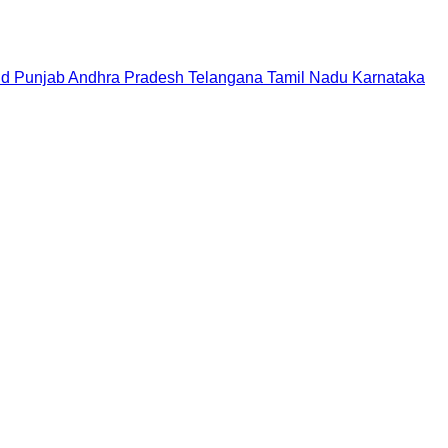
nd
Punjab
Andhra Pradesh
Telangana
Tamil Nadu
Karnataka