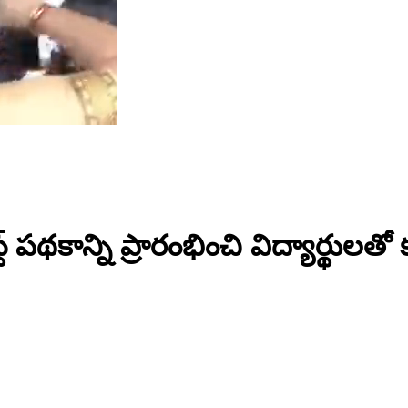
ాస్ట్ పథకాన్ని ప్రారంభించి విద్యార్థుల