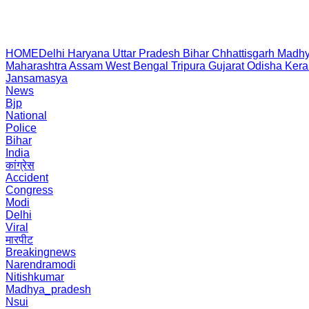
HOME
Delhi
Haryana
Uttar Pradesh
Bihar
Chhattisgarh
Madhy
Maharashtra
Assam
West Bengal
Tripura
Gujarat
Odisha
Kera
Jansamasya
News
Bjp
National
Police
Bihar
India
कांग्रेस
Accident
Congress
Modi
Delhi
Viral
मारपीट
Breakingnews
Narendramodi
Nitishkumar
Madhya_pradesh
Nsui