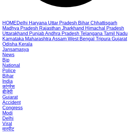
HOME
Delhi
Haryana
Uttar Pradesh
Bihar
Chhattisgarh
Madhya Pradesh
Rajasthan
Jharkhand
Himachal Pradesh
Uttarakhand
Punjab
Andhra Pradesh
Telangana
Tamil Nadu
Karnataka
Maharashtra
Assam
West Bengal
Tripura
Gujarat
Odisha
Kerala
Jansamasya
News
Bjp
National
Police
Bihar
India
कांग्रेस
बीजेपी
Gujarat
Accident
Congress
Modi
Delhi
Viral
मारपीट