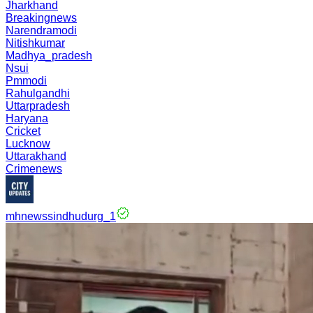
Jharkhand
Breakingnews
Narendramodi
Nitishkumar
Madhya_pradesh
Nsui
Pmmodi
Rahulgandhi
Uttarpradesh
Haryana
Cricket
Lucknow
Uttarakhand
Crimenews
mhnewssindhudurg_1