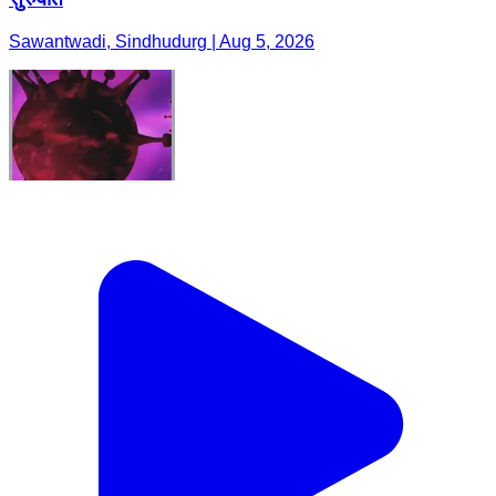
Sawantwadi, Sindhudurg | Aug 5, 2026