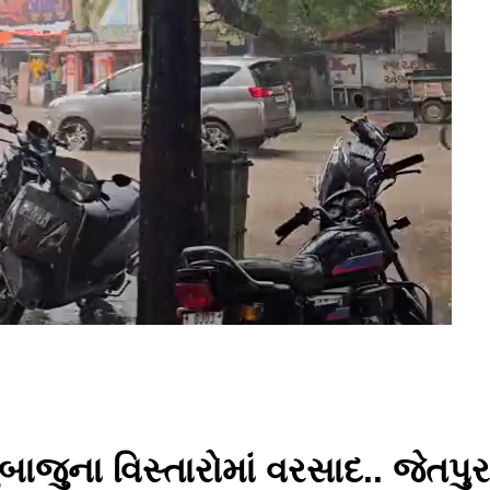
ાજુના વિસ્તારોમાં વરસાદ.. જેતપુ