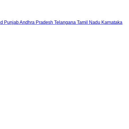
nd
Punjab
Andhra Pradesh
Telangana
Tamil Nadu
Karnataka