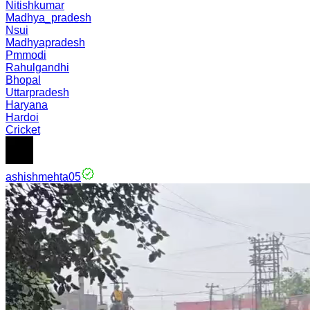
Nitishkumar
Madhya_pradesh
Nsui
Madhyapradesh
Pmmodi
Rahulgandhi
Bhopal
Uttarpradesh
Haryana
Hardoi
Cricket
ashishmehta05