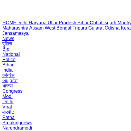
HOME
Delhi
Haryana
Uttar Pradesh
Bihar
Chhattisgarh
Madhy
Maharashtra
Assam
West Bengal
Tripura
Gujarat
Odisha
Kera
Jansamasya
News
पुलिस
Bjp
National
Police
Bihar
India
कांग्रेस
Gujarat
भाजपा
Congress
Modi
Delhi
Viral
मारपीट
Patna
Breakingnews
Narendramodi