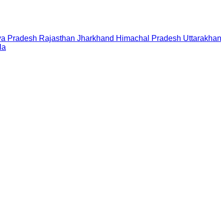
a Pradesh
Rajasthan
Jharkhand
Himachal Pradesh
Uttarakha
la