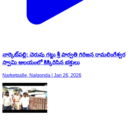
నార్కెట్​పల్లి: చెరువు గట్టు శ్రీ పార్వతి గిరిజన రామలింగేశ్వర
స్వామి ఆలయంలో కిక్కిరిసిన భక్తులు
Narketpalle, Nalgonda | Jan 26, 2026