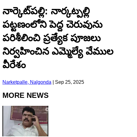
నార్కెట్​పల్లి: నార్కట్పల్లి
పట్టణంలోని పెద్ద చెరువును
పరిశీలించి ప్రత్యేక పూజలు
నిర్వహించిన ఎమ్మెల్యే వేముల
వీరేశం
Narketpalle, Nalgonda
|
Sep 25, 2025
MORE NEWS