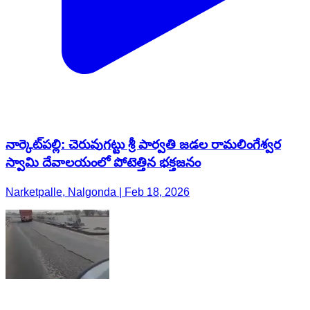
నార్కెట్​పల్లి: చెరువుగట్టు శ్రీ పార్వతి జడల రామలింగేశ్వర
స్వామి దేవాలయంలో పోటెత్తిన భక్తజనం
Narketpalle, Nalgonda | Feb 18, 2026