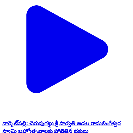
నార్కెట్​పల్లి: చెరువుగట్టు శ్రీ పార్వతి జడల రామలింగేశ్వర
స్వామి బ్రహ్మోత్సవాలకు పోటెత్తిన భక్తులు