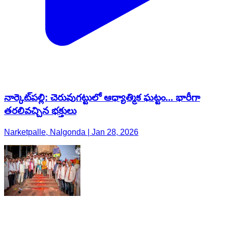
నార్కెట్​పల్లి: చెరువుగట్టులో ఆధ్యాత్మిక ఘట్టం... భారీగా
తరలివచ్చిన భక్తులు
Narketpalle, Nalgonda | Jan 28, 2026