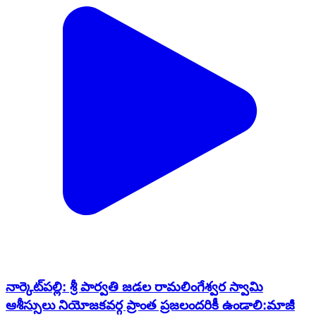
నార్కెట్​పల్లి: శ్రీ పార్వతి జడల రామలింగేశ్వర స్వామి
ఆశీస్సులు నియోజకవర్గ ప్రాంత ప్రజలందరికీ ఉండాలి:మాజీ