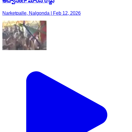
అద్వానంగా మారిన రోడ్డు
Narketpalle, Nalgonda | Feb 12, 2026