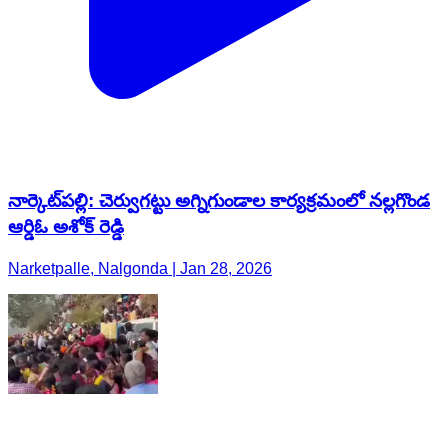
నార్కెట్​పల్లి: చెర్వుగట్టు అగ్నిగుండాల కార్యక్రమంలో నల్లగొండ
ఆర్డిఓ అశోక్ రెడ్డి
Narketpalle, Nalgonda | Jan 28, 2026