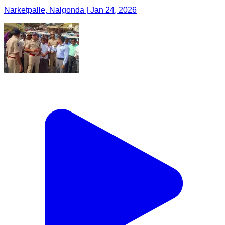
Narketpalle, Nalgonda | Jan 24, 2026