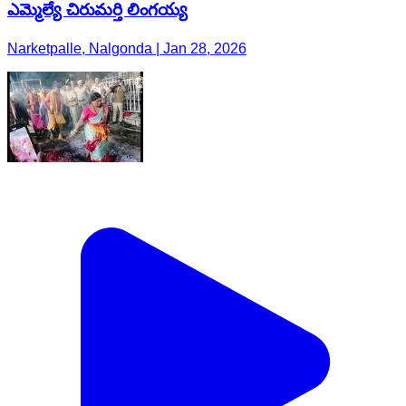
ఎమ్మెల్యే చిరుమర్తి లింగయ్య
Narketpalle, Nalgonda | Jan 28, 2026