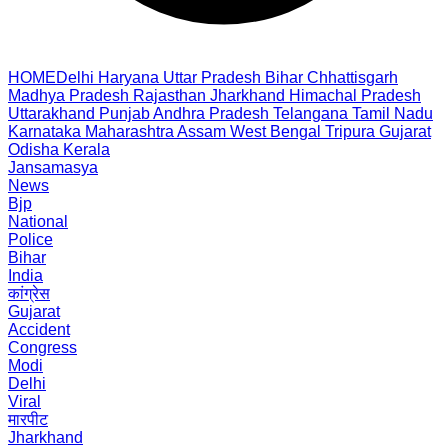
HOME
Delhi
Haryana
Uttar Pradesh
Bihar
Chhattisgarh
Madhya Pradesh
Rajasthan
Jharkhand
Himachal Pradesh
Uttarakhand
Punjab
Andhra Pradesh
Telangana
Tamil Nadu
Karnataka
Maharashtra
Assam
West Bengal
Tripura
Gujarat
Odisha
Kerala
Jansamasya
News
Bjp
National
Police
Bihar
India
कांग्रेस
Gujarat
Accident
Congress
Modi
Delhi
Viral
मारपीट
Jharkhand