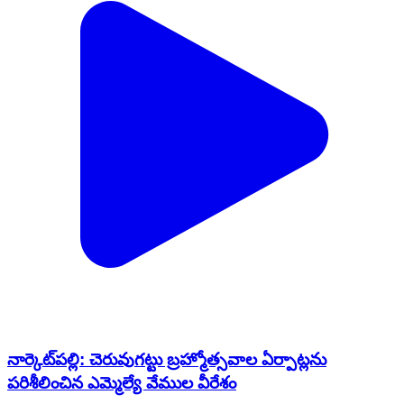
నార్కెట్​పల్లి: చెరువుగట్టు బ్రహ్మోత్సవాల ఏర్పాట్లను
పరిశీలించిన ఎమ్మెల్యే వేముల వీరేశం