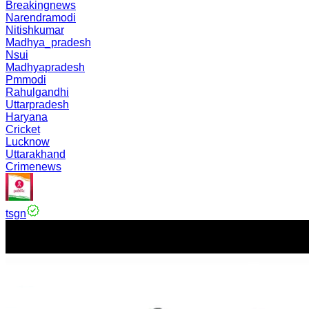
Breakingnews
Narendramodi
Nitishkumar
Madhya_pradesh
Nsui
Madhyapradesh
Pmmodi
Rahulgandhi
Uttarpradesh
Haryana
Cricket
Lucknow
Uttarakhand
Crimenews
tsgn