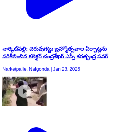
నార్కెట్​పల్లి: చెరువుగట్టు బ్రహ్మోత్సవాల ఏర్పాట్లను
పరిశీలించిన కలెక్టర్ చంద్రశేఖర్ ఎస్పీ శరత్చంద్ర పవర్
Narketpalle, Nalgonda | Jan 23, 2026