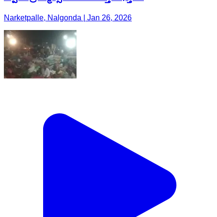
Narketpalle, Nalgonda | Jan 26, 2026