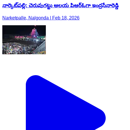
నార్కెట్​పల్లి: చెరువుగట్టు ఆలయ పిఆర్ఓగా ఇంద్రసేనారెడ్డి
Narketpalle, Nalgonda | Feb 18, 2026