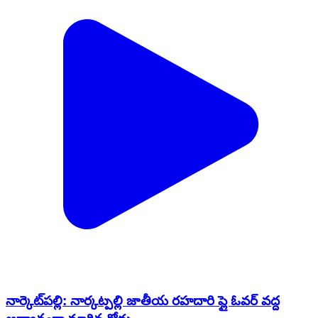
నార్కెట్​పల్లి: నార్కట్పల్లి జాతీయ రహదారి ప్లై ఓవర్ వద్ద