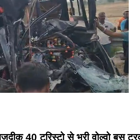
 नजदीक 40 टूरिस्टो से भरी वोल्वो बस ट्र