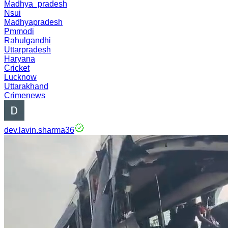
Madhya_pradesh
Nsui
Madhyapradesh
Pmmodi
Rahulgandhi
Uttarpradesh
Haryana
Cricket
Lucknow
Uttarakhand
Crimenews
dev.lavin.sharma36