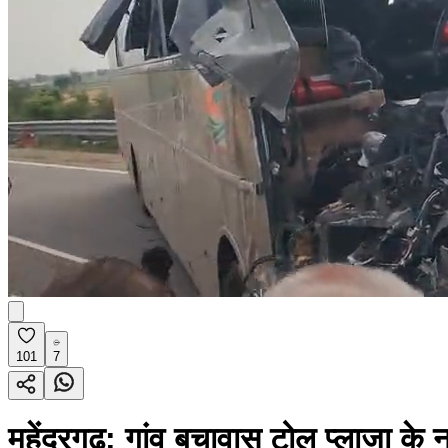
101
7
महेंद्रगढ़: गांव बुचावास टोल प्लाजा के