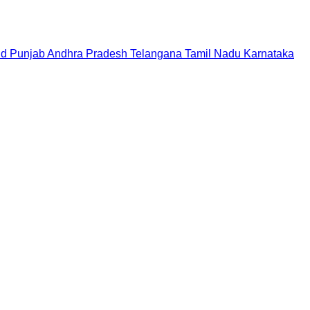
nd
Punjab
Andhra Pradesh
Telangana
Tamil Nadu
Karnataka