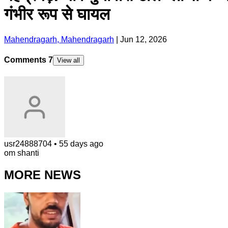
गंभीर रूप से घायल
Mahendragarh, Mahendragarh
|
Jun 12, 2026
Comments
7
View all
usr24888704
•
55 days ago
om shanti
MORE NEWS