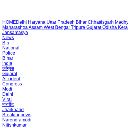
HOME
Delhi
Haryana
Uttar Pradesh
Bihar
Chhattisgarh
Madhy
Maharashtra
Assam
West Bengal
Tripura
Gujarat
Odisha
Kera
Jansamasya
News
Bjp
National
Police
Bihar
India
कांग्रेस
Gujarat
Accident
Congress
Modi
Delhi
Viral
मारपीट
Jharkhand
Breakingnews
Narendramodi
Nitishkumar