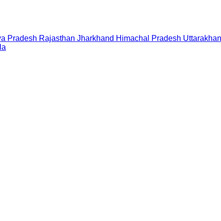
a Pradesh
Rajasthan
Jharkhand
Himachal Pradesh
Uttarakha
la