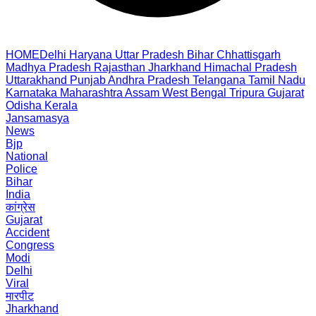
HOME
Delhi
Haryana
Uttar Pradesh
Bihar
Chhattisgarh
Madhya Pradesh
Rajasthan
Jharkhand
Himachal Pradesh
Uttarakhand
Punjab
Andhra Pradesh
Telangana
Tamil Nadu
Karnataka
Maharashtra
Assam
West Bengal
Tripura
Gujarat
Odisha
Kerala
Jansamasya
News
Bjp
National
Police
Bihar
India
कांग्रेस
Gujarat
Accident
Congress
Modi
Delhi
Viral
मारपीट
Jharkhand