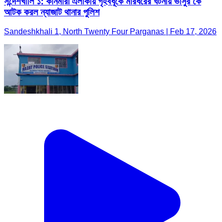
সন্দেশখালি ১: কানমারী এলাকায় গৃহবধূকে মারধরের ঘটনায় ভাসুর কে
আটক করল ন্যাজাট থানার পুলিশ
Sandeshkhali 1, North Twenty Four Parganas | Feb 17, 2026