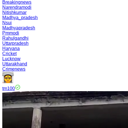
Breakingnews
Narendramodi
Nitishkumar
Madhya_pradesh
Nsui
Madhyapradesh
Pmmodi
Rahulgandhi
Uttarpradesh
Haryana
Cricket
Lucknow
Uttarakhand
Crimenews
tm100