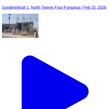
Sandeshkhali 1, North Twenty Four Parganas | Feb 15, 2026