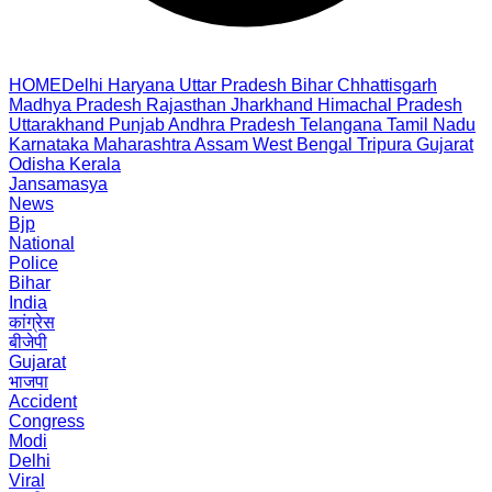
HOME
Delhi
Haryana
Uttar Pradesh
Bihar
Chhattisgarh
Madhya Pradesh
Rajasthan
Jharkhand
Himachal Pradesh
Uttarakhand
Punjab
Andhra Pradesh
Telangana
Tamil Nadu
Karnataka
Maharashtra
Assam
West Bengal
Tripura
Gujarat
Odisha
Kerala
Jansamasya
News
Bjp
National
Police
Bihar
India
कांग्रेस
बीजेपी
Gujarat
भाजपा
Accident
Congress
Modi
Delhi
Viral