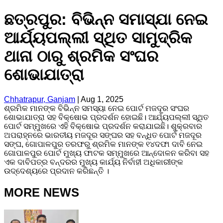
ଛତ୍ରପୁର: ବିଭିନ୍ନ ସମାସ୍ଯା ନେଇ
ଆର୍ଯ୍ୟପଲ୍ଲୀ ସ୍ଥିତ ସାମୁଦ୍ରିକ
ଥାନା ଠାରୁ ଶ୍ରମିକ ସଂଘର
ଶୋଭାଯାତ୍ରା
Chhatrapur, Ganjam
|
Aug 1, 2025
ଶ୍ରମିକ ମାନଙ୍କ ବିଭିନ୍ନ ସମସ୍ୟା ନେଇ ପୋର୍ଟ ମଜଦୂର ସଂଘର
ଶୋଭାଯାତ୍ରା ସହ ବିକ୍ଷୋଭ ପ୍ରଦର୍ଶନ ହୋଇଛି। ଆର୍ଯ୍ୟପଲ୍ଲୀ ସ୍ଥିତ
ପୋର୍ଟ ସମ୍ମୁଖରେ ଏହି ବିକ୍ଷୋଭ ପ୍ରଦର୍ଶନ କରାଯାଇଛି। ଶୁକ୍ରବାର
ଅପରାହ୍ନରେ ଭାରତୀୟ ମଜଦୂର ସଙ୍ଘର ସହ ବନ୍ଧିତ ପୋର୍ଟ ମଜଦୂର
ସଙ୍ଘ, ଗୋପାଳପୁର ତରଫରୁ ଶ୍ରମିକ ମାନଙ୍କ ୧୪ଦଫା ଦାବି ନେଇ
ଗୋପାଳପୁର ପୋର୍ଟ ମୁଖ୍ୟ ଫାଟକ ସମ୍ମୁଖରେ ଆନ୍ଦୋଳନ କରିବା ସହ
ଏକ ଦାବିପତ୍ର ବନ୍ଦରର ମୁଖ୍ୟ କାର୍ଯ୍ୟ ନିର୍ବାହୀ ଅଧିକାରୀଙ୍କ
ଉଦ୍ଦେଶ୍ୟରେ ପ୍ରଦାନ କରିଛନ୍ତି ।
MORE NEWS