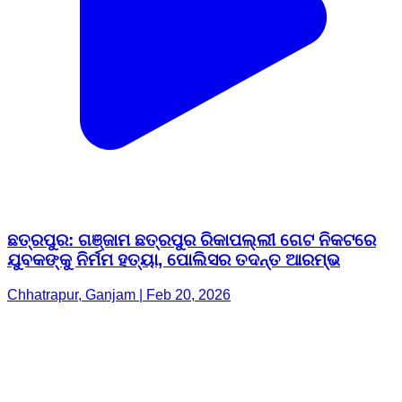
ଛତ୍ରପୁର: ଗଞ୍ଜାମ ଛତ୍ରପୁର ରିକାପଲ୍ଲୀ ଗେଟ ନିକଟରେ
ଯୁବକଙ୍କୁ ନିର୍ମମ ହତ୍ୟା, ପୋଲିସର ତଦନ୍ତ ଆରମ୍ଭ
Chhatrapur, Ganjam | Feb 20, 2026