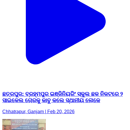
ଛତ୍ରପୁର: ବ୍ରହ୍ମପୁର ଇଞ୍ଜିନିୟରିଂ ସ୍କୁଲ ଛକ ନିକଟରେ ୨
ସାଇକେଲ ଚୋରକୁ କାବୁ କଲେ ସ୍ଥାନୀୟ ଲୋକେ
Chhatrapur, Ganjam | Feb 20, 2026