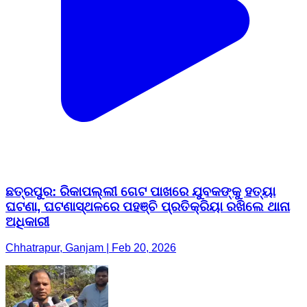
ଛତ୍ରପୁର: ରିକାପଲ୍ଲୀ ଗେଟ ପାଖରେ ଯୁବକଙ୍କୁ ହତ୍ୟା
ଘଟଣା, ଘଟଣାସ୍ଥଳରେ ପହଞ୍ଚି ପ୍ରତିକ୍ରିୟା ରଖିଲେ ଥାନା
ଅଧିକାରୀ
Chhatrapur, Ganjam | Feb 20, 2026