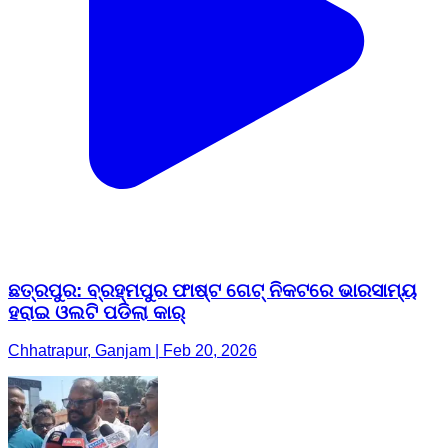
ଛତ୍ରପୁର: ବ୍ରହ୍ମପୁର ଫାଷ୍ଟ ଗେଟ୍ ନିକଟରେ ଭାରସାମ୍ୟ
ହରାଇ ଓଲଟି ପଡିଲା କାର୍
Chhatrapur, Ganjam | Feb 20, 2026