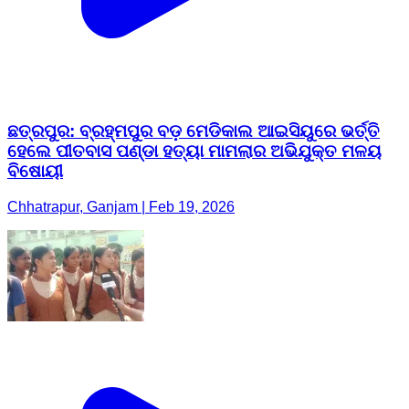
ଛତ୍ରପୁର: ବ୍ରହ୍ମପୁର ବଡ଼ ମେଡିକାଲ ଆଇସିୟୁରେ ଭର୍ତ୍ତି
ହେଲେ ପୀତବାସ ପଣ୍ଡା ହତ୍ୟା ମାମଲାର ଅଭିଯୁକ୍ତ ମଳୟ
ବିଷୋୟୀ
Chhatrapur, Ganjam | Feb 19, 2026