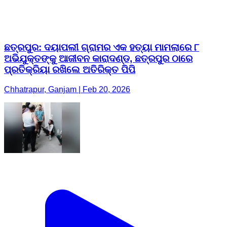
ଛତ୍ରପୁର: ଦୟାପଲୀ ଗ୍ରାମର ଏକ ହତ୍ୟା ମାମଲାରେ ୮
ଅଭିଯୁକ୍ତଙ୍କୁ ଆଜୀବନ କାରାଦଣ୍ଡ, ଛତ୍ରପୁର ଠାରେ
ପ୍ରତିକ୍ରିୟା ରଖିଲେ ଅତିରିକ୍ତ ପିପି
Chhatrapur, Ganjam | Feb 20, 2026