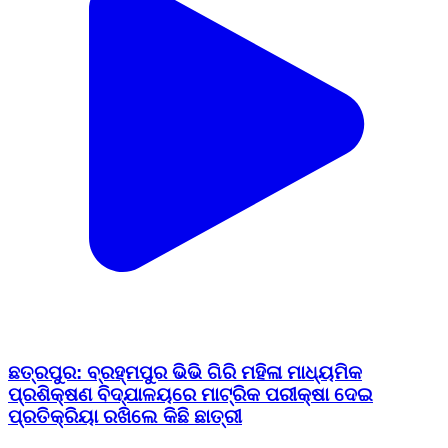
ଛତ୍ରପୁର: ବ୍ରହ୍ମପୁର ଭିଭି ଗିରି ମହିଳା ମାଧ୍ୟମିକ
ପ୍ରଶିକ୍ଷଣ ବିଦ୍ଯାଳୟରେ ମାଟ୍ରିକ ପରୀକ୍ଷା ଦେଇ
ପ୍ରତିକ୍ରିୟା ରଖିଲେ କିଛି ଛାତ୍ରୀ
Chhatrapur, Ganjam | Feb 19, 2026