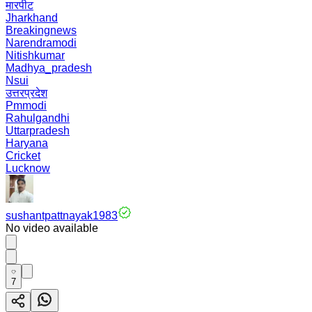
मारपीट
Jharkhand
Breakingnews
Narendramodi
Nitishkumar
Madhya_pradesh
Nsui
उत्तरप्रदेश
Pmmodi
Rahulgandhi
Uttarpradesh
Haryana
Cricket
Lucknow
sushantpattnayak1983
No video available
7