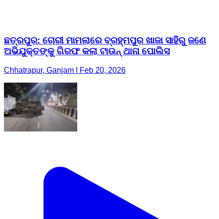
ଛତ୍ରପୁର: ଚୋରୀ ମାମଲାରେ ବ୍ରହ୍ମପୁର ଖାଜା ସାହିରୁ ଜଣେ
ଅଭିଯୁକ୍ତଙ୍କୁ ଗିରଫ କଲା ଟାଉନ୍ ଥାନା ପୋଲିସ
Chhatrapur, Ganjam | Feb 20, 2026