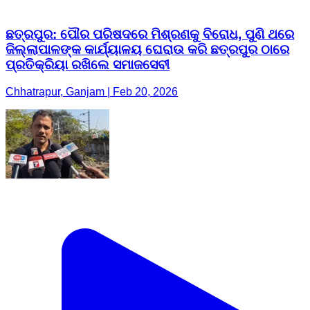
ଛତ୍ରପୁର: ପୌର ପରିଷଦରେ ମିଶ୍ରଣକୁ ବିରୋଧ, ପୁଣି ଥରେ
ଜିଲ୍ଲାପାଳଙ୍କ କାର୍ଯ୍ୟାଳୟ ଘେରାଉ କରି ଛତ୍ରପୁର ଠାରେ
ପ୍ରତିକ୍ରିୟା ରଖିଲେ ସମାଜସେବୀ
Chhatrapur, Ganjam | Feb 20, 2026