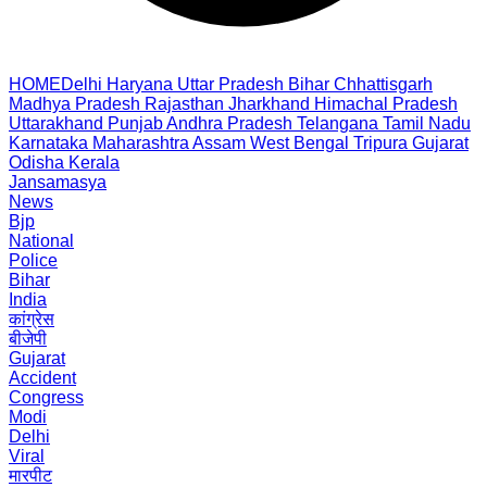
HOME
Delhi
Haryana
Uttar Pradesh
Bihar
Chhattisgarh
Madhya Pradesh
Rajasthan
Jharkhand
Himachal Pradesh
Uttarakhand
Punjab
Andhra Pradesh
Telangana
Tamil Nadu
Karnataka
Maharashtra
Assam
West Bengal
Tripura
Gujarat
Odisha
Kerala
Jansamasya
News
Bjp
National
Police
Bihar
India
कांग्रेस
बीजेपी
Gujarat
Accident
Congress
Modi
Delhi
Viral
मारपीट