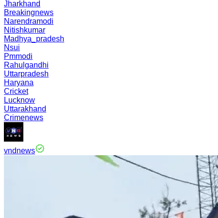
Jharkhand
Breakingnews
Narendramodi
Nitishkumar
Madhya_pradesh
Nsui
Pmmodi
Rahulgandhi
Uttarpradesh
Haryana
Cricket
Lucknow
Uttarakhand
Crimenews
vndnews