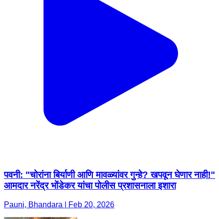
पवनी: ​"चोरांना बिर्याणी आणि मावळ्यांवर गुन्हे? खपवून घेणार नाही!"
​आमदार नरेंद्र भोंडेकर यांचा पोलीस प्रशासनाला इशारा
Pauni, Bhandara | Feb 20, 2026