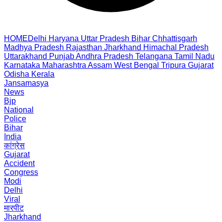
HOME
Delhi
Haryana
Uttar Pradesh
Bihar
Chhattisgarh
Madhya Pradesh
Rajasthan
Jharkhand
Himachal Pradesh
Uttarakhand
Punjab
Andhra Pradesh
Telangana
Tamil Nadu
Karnataka
Maharashtra
Assam
West Bengal
Tripura
Gujarat
Odisha
Kerala
Jansamasya
News
Bjp
National
Police
Bihar
India
कांग्रेस
Gujarat
Accident
Congress
Modi
Delhi
Viral
मारपीट
Jharkhand