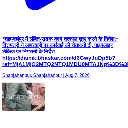
*शाहजहांपुर में लंबित-सड़क कार्य तत्काल शुरू करने के निर्देश:*
वित्तमंत्री ने लापरवाही पर कार्रवाई की चेतावनी दी, पाइपलाइन
लीकेज पर निगरानी के निर्देश
https://dainik.bhaskar.com/d6GwyJuDp5b?
ref=MjA1MjQ2MTQ2NTQ1MDU0MTA1Ng%3D%3
Shahjahanpur, Shahjahanpur | Aug 7, 2026