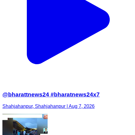
@bharattnews24 #bharatnews24x7
Shahjahanpur, Shahjahanpur | Aug 7, 2026