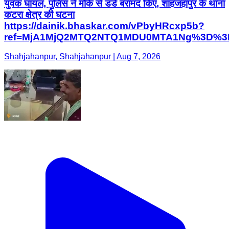
युवक घायल, पुलिस ने मौके से डंडे बरामद किए, शाहजहांपुर के थाना
कटरा क्षेत्र की घटना
https://dainik.bhaskar.com/vPbyHRcxp5b?
ref=MjA1MjQ2MTQ2NTQ1MDU0MTA1Ng%3D%3
Shahjahanpur, Shahjahanpur | Aug 7, 2026