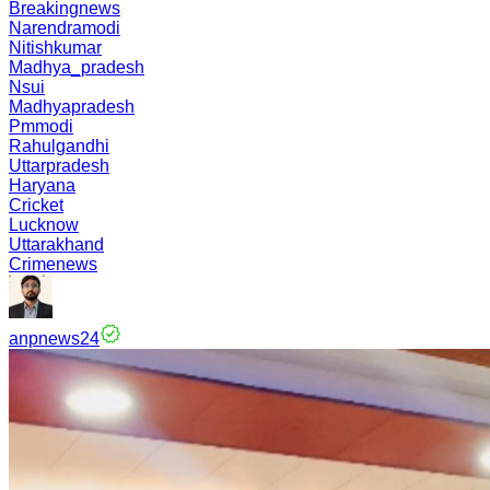
Breakingnews
Narendramodi
Nitishkumar
Madhya_pradesh
Nsui
Madhyapradesh
Pmmodi
Rahulgandhi
Uttarpradesh
Haryana
Cricket
Lucknow
Uttarakhand
Crimenews
anpnews24