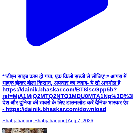
*'डीएम साहब काम हो गया, एक किलो सब्जी ले लीजिए':* आगरा में
भावुक होकर बोला किसान, अफसर का जवाब- ये तो अनमोल है
https://dainik.bhaskar.com/BT8iscGpp5b?
ref=MjA1MjQ2MTQ2NTQ1MDU0MTA1Ng%3D%3
देश और दुनिया की खबरों के लिए डाउनलोड करें दैनिक भास्कर ऐप
- https://dainik.bhaskar.com/download
Shahjahanpur, Shahjahanpur | Aug 7, 2026