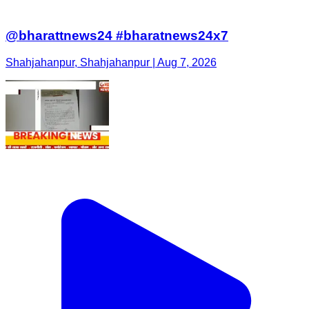
@bharattnews24 #bharatnews24x7
Shahjahanpur, Shahjahanpur | Aug 7, 2026